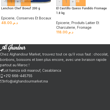
-
+
-
+
Lenchon Chef Boeuf 200 g
El Castillo Queso Fundido Fromage
1.8 kg
Epicerie
,
Conserves Et Bocaux
48.00
د.م.
Epicerie
,
Produits Laitier Et
Charcuterie
,
Fromage
118.00
د.م.
Chez Alghandour Market, trouvez tout ce qu’il vous faut : chocolat,
bonbons, boissons et bien plus encore, avec une livraison rapide
partout au Maroc !
Lot hamza sidi maarouf, Casablanca
+212 668-445755
info@alghandourmarket.ma