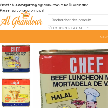
Passer à la navigation
(+212) 668445755
info@alghandourmarket.ma
Localisation
Passer au contenu principal
SÉLECTIONNER LA CATÉGORIE
Cour