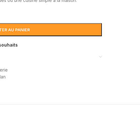
es ou une cuisine simple à la maison.
ER AU PANIER
 souhaits
erie
dan