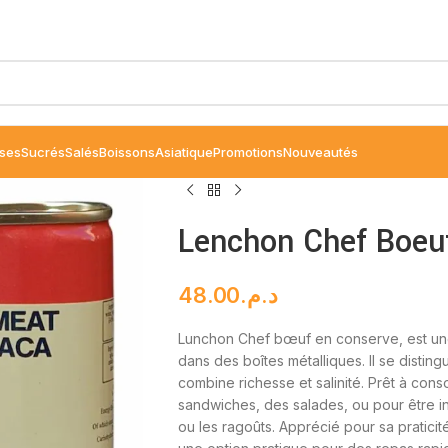
ses
Sucrés
Salés
Boissons
Asiatique
Promotions
Nouveautés
Lenchon Chef Boeu
48.00
د.م.
Lunchon Chef bœuf en conserve, est un
dans des boîtes métalliques. Il se distin
combine richesse et salinité. Prêt à cons
sandwiches, des salades, ou pour être 
ou les ragoûts. Apprécié pour sa praticit