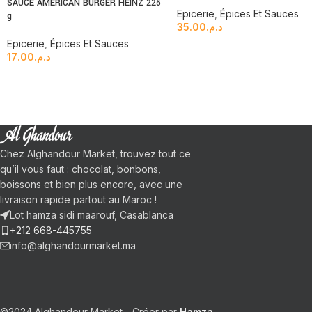
SAUCE AMERICAN BURGER HEINZ 225
Epicerie
,
Épices Et Sauces
g
35.00
د.م.
Epicerie
,
Épices Et Sauces
17.00
د.م.
Chez Alghandour Market, trouvez tout ce
qu’il vous faut : chocolat, bonbons,
boissons et bien plus encore, avec une
livraison rapide partout au Maroc !
Lot hamza sidi maarouf, Casablanca
+212 668-445755
info@alghandourmarket.ma
©2024 Alghandour Market - Créer par
Hamza