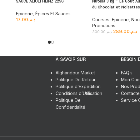
SAUCE ALIOLI HEINZ 225G
Nutella 3 kg – Le Goût A
du Chocolat et Noisette
Epicerie
,
Épices Et Sauces
17.00
د.م.
Courses
,
Epicerie
,
Nou
Promotions
289.00
د.م.
300.00
د.م.
À SAVOIR SUR
BESOIN D
Alghandour Market
FAQ’s
Politique De Retour
Mon Com
Politique d’Expédition
Nos Prod
Conditions d’Utilisation
Contact
Politique De
Service C
Confidentialité