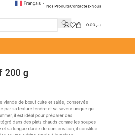
Français
▼
Nos Produits
Contactez-Nous
0.00
د.م.
f 200 g
e viande de bœuf cuite et salée, conservée
gue par sa texture tendre et sa saveur unique qui
ommer, il est idéal pour préparer des
intégré dans des plats chauds comme les soupes
é et sa longue durée de conservation, il constitue