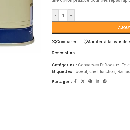
une option pratique pour des repas rapid
-
+
AJOUT
Comparer
Ajouter à la liste de
Description
Catégories :
Conserves Et Bocaux
,
Epic
Étiquettes :
boeuf
,
chef
,
lunchon
,
Rama
Partager :