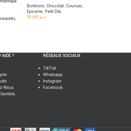
uthentique
Bonbons
,
Chocolat
,
Courses
,
Courses
,
Epiceri
s
Epicerie
,
Petit Dèj
15.00
د.م.
98.00
د.م.
veautés
,
’AIDE ?
RÉSEAUX SOCIAUX
TikTok
pte
Whatsapp
uits
Instagram
ez-Nous
Facebook
lientèle