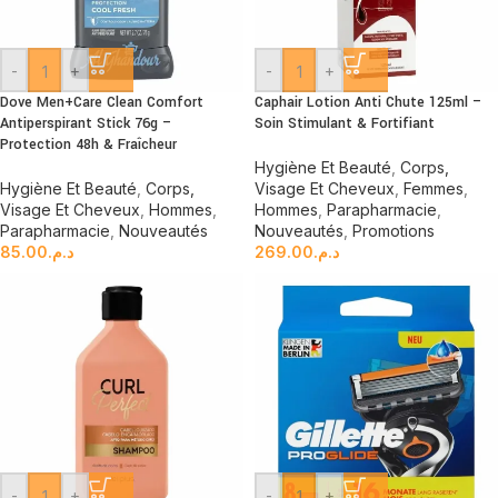
-
+
-
+
Dove Men+Care Clean Comfort
Caphair Lotion Anti Chute 125ml –
Antiperspirant Stick 76g –
Soin Stimulant & Fortifiant
Protection 48h & Fraîcheur
Hygiène Et Beauté
,
Corps,
Hygiène Et Beauté
,
Corps,
Visage Et Cheveux
,
Femmes
,
Visage Et Cheveux
,
Hommes
,
Hommes
,
Parapharmacie
,
Parapharmacie
,
Nouveautés
Nouveautés
,
Promotions
85.00
د.م.
269.00
د.م.
-
+
-
+