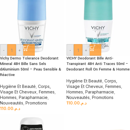
-
+
-
+
Vichy Dermo Tolerance Deodorant
VICHY Deodorant Bille Anti-
Mineral 48H Bille Sans Sels
Transpirant 48H Anti Traces 50ml –
dAluminium 50ml – Peau Sensible &
Deodorant Roll On Femme & Homme
Réactive
Hygiène Et Beauté
,
Corps,
Hygiène Et Beauté
,
Corps,
Visage Et Cheveux
,
Femmes
,
Visage Et Cheveux
,
Femmes
,
Hommes
,
Parapharmacie
,
Hommes
,
Parapharmacie
,
Nouveautés
,
Promotions
Nouveautés
,
Promotions
110.00
د.م.
110.00
د.م.