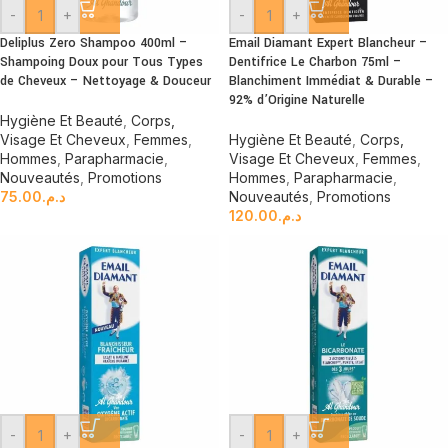
-
+
-
+
Deliplus Zero Shampoo 400ml –
Email Diamant Expert Blancheur –
Shampoing Doux pour Tous Types
Dentifrice Le Charbon 75ml –
de Cheveux – Nettoyage & Douceur
Blanchiment Immédiat & Durable –
92% d’Origine Naturelle
Hygiène Et Beauté
,
Corps,
Visage Et Cheveux
,
Femmes
,
Hygiène Et Beauté
,
Corps,
Hommes
,
Parapharmacie
,
Visage Et Cheveux
,
Femmes
,
Nouveautés
,
Promotions
Hommes
,
Parapharmacie
,
75.00
د.م.
Nouveautés
,
Promotions
120.00
د.م.
-
+
-
+