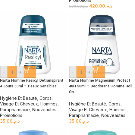
Promotions
420.00
د.م.
500.00
د.م.
-
+
-
+
Narta Homme Resixyl Detranspirant
Narta Homme Magnesium Protect
4 Jours 50ml – Peaux Sensibles
48H 50ml – Deodorant Homme Roll
On
Hygiène Et Beauté
,
Corps,
Visage Et Cheveux
,
Hommes
,
Hygiène Et Beauté
,
Corps,
Parapharmacie
,
Nouveautés
,
Visage Et Cheveux
,
Hommes
,
Promotions
Parapharmacie
,
Nouveautés
35.00
د.م.
35.00
د.م.