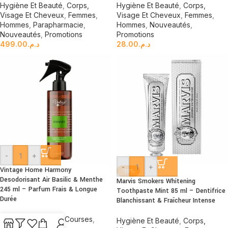
Hygiène Et Beauté
,
Corps,
Hygiène Et Beauté
,
Corps,
Visage Et Cheveux
,
Femmes
,
Visage Et Cheveux
,
Femmes
,
Hommes
,
Parapharmacie
,
Hommes
,
Nouveautés
,
Nouveautés
,
Promotions
Promotions
499.00
د.م.
28.00
د.م.
-
+
-
+
Vintage Home Harmony
-18%
Desodorisant Air Basilic & Menthe
Marvis Smokers Whitening
245 ml – Parfum Frais & Longue
Toothpaste Mint 85 ml – Dentifrice
Durée
Blanchissant & Fraîcheur Intense
Femmes
,
Hommes
,
Courses
,
Hygiène Et Beauté
,
Corps,