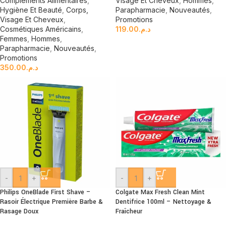
Compléments Alimentaires
,
Visage Et Cheveux
,
Hommes
,
Hygiène Et Beauté
,
Corps,
Parapharmacie
,
Nouveautés
,
Visage Et Cheveux
,
Promotions
Cosmétiques Américains
,
119.00
د.م.
Femmes
,
Hommes
,
Parapharmacie
,
Nouveautés
,
Promotions
350.00
د.م.
-
+
-
+
Philips OneBlade First Shave –
Colgate Max Fresh Clean Mint
Rasoir Électrique Première Barbe &
Dentifrice 100ml – Nettoyage &
Rasage Doux
Fraîcheur