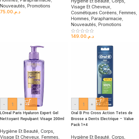
Hygiène Et Beauté
,
Corps,
Nouveautés
,
Promotions
Visage Et Cheveux
,
75.00
د.م.
Cosmétiques Coréens
,
Femmes
,
Hommes
,
Parapharmacie
,
Nouveautés
,
Promotions
149.00
د.م.
-
+
-
+
LOreal Paris Hyaluron Expert Gel
Oral B Pro Cross Action Tetes de
Nettoyant Repulpant Visage 200ml
Brosse a Dents Electrique – Value
Pack 1×4
Hygiène Et Beauté
,
Corps,
Visage Et Cheveux
,
Femmes
,
Hygiène Et Beauté
,
Corps,