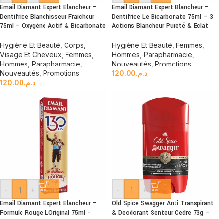
Email Diamant Expert Blancheur –
Email Diamant Expert Blancheur –
Dentifrice Blanchisseur Fraicheur
Dentifrice Le Bicarbonate 75ml – 3
75ml – Oxygène Actif & Bicarbonate
Actions Blancheur Pureté & Éclat
Hygiène Et Beauté
,
Corps,
Hygiène Et Beauté
,
Femmes
,
Visage Et Cheveux
,
Femmes
,
Hommes
,
Parapharmacie
,
Hommes
,
Parapharmacie
,
Nouveautés
,
Promotions
Nouveautés
,
Promotions
120.00
د.م.
120.00
د.م.
-
+
-
+
Email Diamant Expert Blancheur –
Old Spice Swagger Anti Transpirant
Formule Rouge LOriginal 75ml –
& Deodorant Senteur Cedre 73g –