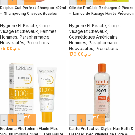
Deliplus Curl Perfect Shampoo 400ml
Gillette ProGlide Recharges 8 Pieces
– Shampooing Cheveux Boucles
– Lames de Rasage Haute Précision
Hygiène Et Beauté
,
Corps,
Hygiène Et Beauté
,
Corps,
Visage Et Cheveux
,
Femmes
,
Visage Et Cheveux
,
Hommes
,
Parapharmacie
,
Cosmétiques Américains
,
Nouveautés
,
Promotions
Hommes
,
Parapharmacie
,
75.00
د.م.
Nouveautés
,
Promotions
170.00
د.م.
-
+
-
+
Bioderma Photoderm Fluide Max
Cantu Protective Styles Hair Bath &
SPF100 Invisible 40ml – Très Haute
Cleanser avec Vinaigre de Cidre &