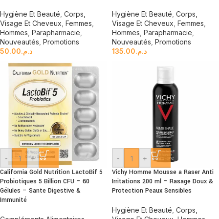
Hygiène Et Beauté
,
Corps,
Hygiène Et Beauté
,
Corps,
Visage Et Cheveux
,
Femmes
,
Visage Et Cheveux
,
Femmes
,
Hommes
,
Parapharmacie
,
Hommes
,
Parapharmacie
,
Nouveautés
,
Promotions
Nouveautés
,
Promotions
50.00
د.م.
135.00
د.م.
-
+
-
+
California Gold Nutrition LactoBif 5
Vichy Homme Mousse a Raser Anti
Probiotiques 5 Billion CFU – 60
Irritations 200 ml – Rasage Doux &
Gélules – Sante Digestive &
Protection Peaux Sensibles
Immunité
Hygiène Et Beauté
,
Corps,