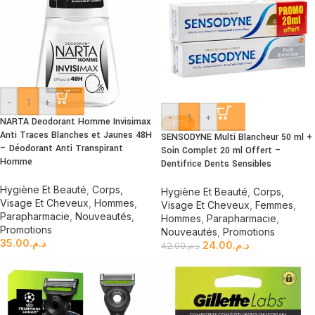
-
+
-
+
NARTA Deodorant Homme Invisimax
-43%
Anti Traces Blanches et Jaunes 48H
SENSODYNE Multi Blancheur 50 ml +
– Déodorant Anti Transpirant
Soin Complet 20 ml Offert –
Homme
Dentifrice Dents Sensibles
Hygiène Et Beauté
,
Corps,
Hygiène Et Beauté
,
Corps,
Visage Et Cheveux
,
Hommes
,
Visage Et Cheveux
,
Femmes
,
Parapharmacie
,
Nouveautés
,
Hommes
,
Parapharmacie
,
Promotions
Nouveautés
,
Promotions
35.00
د.م.
24.00
د.م.
42.00
د.م.