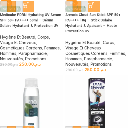
-11%
-11%
-
+
-
+
NOUVEAU
NOUVEAU
Medicube PDRN Hydrating UV Serum
Arencia Cloud Sun Stick SPF 50+
SPF 50+ PA++++ 50ml – Sérum
PA++++ 18g – Stick Solaire
Solaire Hydratant & Protection UV
Hydratant & Apaisant – Haute
Protection UV
Hygiène Et Beauté
,
Corps,
Visage Et Cheveux
,
Hygiène Et Beauté
,
Corps,
Cosmétiques Coréens
,
Femmes
,
Visage Et Cheveux
,
Hommes
,
Parapharmacie
,
Cosmétiques Coréens
,
Femmes
,
Nouveautés
,
Promotions
Hommes
,
Parapharmacie
,
250.00
د.م.
Nouveautés
,
Promotions
280.00
د.م.
250.00
د.م.
280.00
د.م.