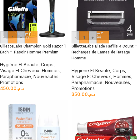
-
+
-
+
GilletteLabs Champion Gold Razor 1
GilletteLabs Blade Refills 4 Count –
Each – Rasoir Homme Premium
Recharges de Lames de Rasage
Homme
Hygiène Et Beauté
,
Corps,
Visage Et Cheveux
,
Hommes
,
Hygiène Et Beauté
,
Corps,
Parapharmacie
,
Nouveautés
,
Visage Et Cheveux
,
Hommes
,
Promotions
Parapharmacie
,
Nouveautés
,
450.00
د.م.
Promotions
350.00
د.م.