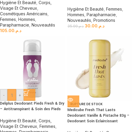
Hygiène Et Beauté
,
Corps,
Visage Et Cheveux
,
Hygiène Et Beauté
,
Femmes
,
Cosmétiques Américains
,
Hommes
,
Parapharmacie
,
Femmes
,
Hommes
,
Nouveautés
,
Promotions
Parapharmacie
,
Nouveautés
30.00
د.م.
35.00
د.م.
105.00
د.م.
-
+
Deliplus Deodorant Pieds Fresh & Dry
RUPTURE DE STOCK
– Antitranspirant & Soin des Pieds
Medicube Fresh That Lasts
Deodorant Vanille & Pistache 83g –
Hygiène Et Beauté
,
Corps,
Deodorant Soin Eclaircissant
Visage Et Cheveux
,
Femmes
,
Hommes
,
Parapharmacie
,