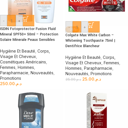
-
+
-
+
ISDIN Fotoprotector Fusion Fluid
-29%
Mineral SPF50+ 50ml – Protection
Colgate Max White Carbon –
Solaire Minerale Peaux Sensibles
Whitening Toothpaste 75ml |
Dentifrice Blancheur
Hygiène Et Beauté
,
Corps,
Visage Et Cheveux
,
Hygiène Et Beauté
,
Corps,
Cosmétiques Américains
,
Visage Et Cheveux
,
Femmes
,
Femmes
,
Hommes
,
Hommes
,
Parapharmacie
,
Parapharmacie
,
Nouveautés
,
Nouveautés
,
Promotions
Promotions
25.00
د.م.
35.00
د.م.
250.00
د.م.