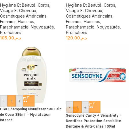
Hygiène Et Beauté
,
Corps,
Hygiène Et Beauté
,
Corps,
Visage Et Cheveux
,
Visage Et Cheveux
,
Cosmétiques Américains
,
Cosmétiques Américains
,
Femmes
,
Hommes
,
Femmes
,
Hommes
,
Parapharmacie
,
Nouveautés
,
Parapharmacie
,
Nouveautés
,
Promotions
Promotions
105.00
د.م.
120.00
د.م.
-
+
-
+
OGX Shampoing Nourrissant au Lait
-14%
de Coco 385ml – Hydratation
Sensodyne Cavity + Sensitivity –
Intense
Dentifrice Protection Sensibilité
Dentaire & Anti-Caries 100ml