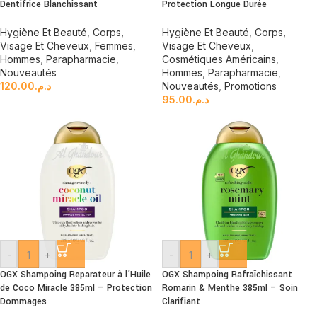
Dentifrice Blanchissant
Protection Longue Durée
Hygiène Et Beauté
,
Corps,
Hygiène Et Beauté
,
Corps,
Visage Et Cheveux
,
Femmes
,
Visage Et Cheveux
,
Hommes
,
Parapharmacie
,
Cosmétiques Américains
,
Nouveautés
Hommes
,
Parapharmacie
,
120.00
د.م.
Nouveautés
,
Promotions
95.00
د.م.
-
+
-
+
OGX Shampoing Reparateur à l’Huile
OGX Shampoing Rafraîchissant
de Coco Miracle 385ml – Protection
Romarin & Menthe 385ml – Soin
Dommages
Clarifiant