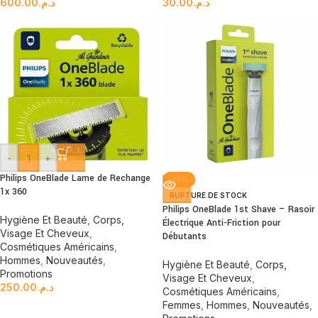
600.00
د.م.
30.00
د.م.
-
+
Philips OneBlade Lame de Rechange
-16%
1x 360
RUPTURE DE STOCK
Philips OneBlade 1st Shave – Rasoir
Hygiène Et Beauté
,
Corps,
Électrique Anti-Friction pour
Visage Et Cheveux
,
Débutants
Cosmétiques Américains
,
Hommes
,
Nouveautés
,
Hygiène Et Beauté
,
Corps,
Promotions
Visage Et Cheveux
,
250.00
د.م.
Cosmétiques Américains
,
Femmes
,
Hommes
,
Nouveautés
,