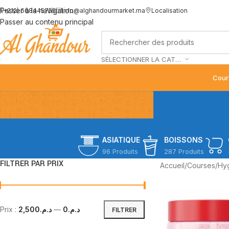
Passer à la navigation
(+212) 668445755
info@alghandourmarket.ma
Localisation
Passer au contenu principal
SÉLECTIONNER LA CATÉGORIE
Cour
ASIATIQUE
BOISSONS
96 Produits
287 Produits
FILTRER PAR PRIX
Accueil
/
Courses
/
Hyg
Prix :
د.م.2,500
—
د.م.0
FILTRER