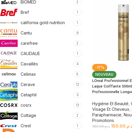
BIOMED
2
Bref
1
california gold nutrition
1
Cantu
9
carefree
2
CAUDALIE
1
Cavaillès
4
-17%
Celimax
5
NOUVEAU
LOreal Professionnel E
Cerave
12
Laque Coiffante 500ml
Professionnelle Longu
Cetaphil
3
Hygiène Et Beauté
,
cosrx
12
Visage Et Cheveux
,
Parapharmacie
,
Nou
Cottage
2
Promotions
Crest
150.00
د.م
1
180.00
د.م.