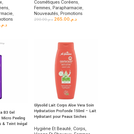
ux
,
Cosmétiques Coréens
,
éens
,
Femmes
,
Parapharmacie
,
rmacie
,
Nouveautés
,
Promotions
otions
265.00
د.م.
290.00
د.م.
0
د.م.
Glysolid Lait Corps Aloe Vera Soin
Hydratation Profonde 150ml – Lait
a B3 Gel
Hydratant pour Peaux Sèches
t Micro Peeling
 & Teint Inégal
Hygiène Et Beauté
,
Corps,