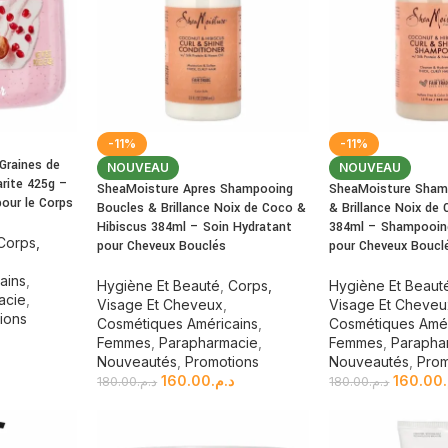
-11%
-11%
raines de
NOUVEAU
NOUVEAU
arite 425g –
SheaMoisture Apres Shampooing
SheaMoisture Sham
pour le Corps
Boucles & Brillance Noix de Coco &
& Brillance Noix de
Hibiscus 384ml – Soin Hydratant
384ml – Shampooin
Corps,
pour Cheveux Bouclés
pour Cheveux Boucl
ains
,
Hygiène Et Beauté
,
Corps,
Hygiène Et Beaut
acie
,
Visage Et Cheveux
,
Visage Et Cheve
ions
Cosmétiques Américains
,
Cosmétiques Amér
Femmes
,
Parapharmacie
,
Femmes
,
Parapha
Nouveautés
,
Promotions
Nouveautés
,
Prom
160.00
د.م.
160.00
180.00
د.م.
180.00
د.م.