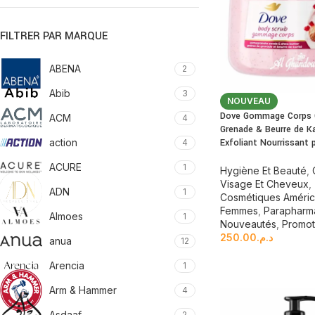
FILTRER PAR MARQUE
ABENA
2
Abib
3
NOUVEAU
Dove Gommage Corps G
ACM
4
Grenade & Beurre de K
action
Exfoliant Nourrissant 
4
ACURE
1
Hygiène Et Beauté
,
Visage Et Cheveux
,
ADN
1
Cosmétiques Améric
Femmes
,
Parapharm
Almoes
1
Nouveautés
,
Promot
250.00
د.م.
anua
12
Arencia
1
Arm & Hammer
4
Asdaaf
2