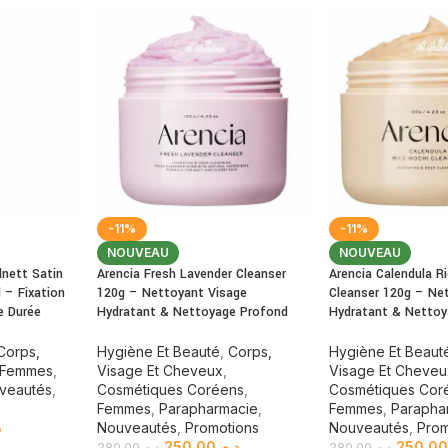
-11%
-11%
NOUVEAU
NOUVEAU
lnett Satin
Arencia Fresh Lavender Cleanser
Arencia Calendula R
 – Fixation
120g – Nettoyant Visage
Cleanser 120g – Ne
e Durée
Hydratant & Nettoyage Profond
Hydratant & Netto
Corps,
Hygiène Et Beauté
,
Corps,
Hygiène Et Beaut
Femmes
,
Visage Et Cheveux
,
Visage Et Cheve
veautés
,
Cosmétiques Coréens
,
Cosmétiques Cor
Femmes
,
Parapharmacie
,
Femmes
,
Parapha
.
Nouveautés
,
Promotions
Nouveautés
,
Prom
250.00
د.م.
250.0
280.00
د.م.
280.00
د.م.