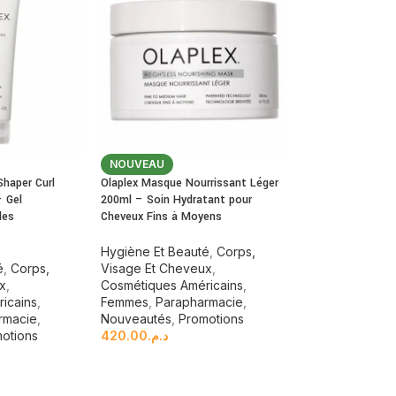
NOUVEAU
Shaper Curl
Olaplex Masque Nourrissant Léger
– Gel
200ml – Soin Hydratant pour
les
Cheveux Fins à Moyens
Hygiène Et Beauté
,
Corps,
é
,
Corps,
Visage Et Cheveux
,
ux
,
Cosmétiques Américains
,
icains
,
Femmes
,
Parapharmacie
,
rmacie
,
Nouveautés
,
Promotions
otions
420.00
د.م.