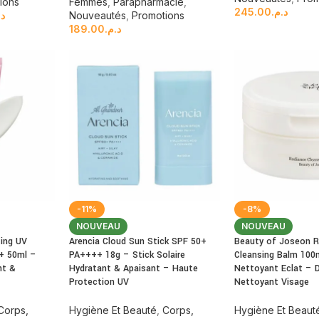
ions
Femmes
,
Parapharmacie
,
245.00
د.م.
د.
Nouveautés
,
Promotions
189.00
د.م.
-11%
-8%
NOUVEAU
NOUVEAU
ing UV
Arencia Cloud Sun Stick SPF 50+
Beauty of Joseon R
+ 50ml –
PA++++ 18g – Stick Solaire
Cleansing Balm 10
nt &
Hydratant & Apaisant – Haute
Nettoyant Eclat – 
Protection UV
Nettoyant Visage
Corps,
Hygiène Et Beauté
,
Corps,
Hygiène Et Beaut