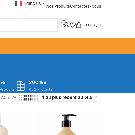
Français
▼
Nos Produits
Contactez-Nous
0.00
د.م.
LÉS
SUCRÉS
Produits
652 Produits
24
28