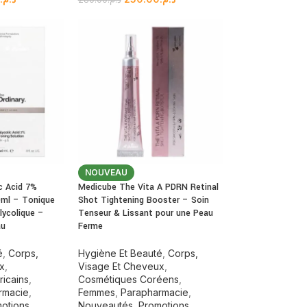
NOUVEAU
ic Acid 7%
Medicube The Vita A PDRN Retinal
0ml – Tonique
Shot Tightening Booster – Soin
Glycolique –
Tenseur & Lissant pour une Peau
au
Ferme
é
,
Corps,
Hygiène Et Beauté
,
Corps,
ux
,
Visage Et Cheveux
,
icains
,
Cosmétiques Coréens
,
rmacie
,
Femmes
,
Parapharmacie
,
otions
Nouveautés
,
Promotions