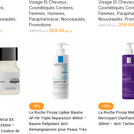
Visage Et Cheveux
,
Visage Et Cheve
ns
,
Cosmétiques Coréens
,
Cosmétiques Cor
Femmes
,
Hommes
,
Femmes
,
Parapha
veautés
,
Parapharmacie
,
Nouveautés
,
Nouveautés
,
Prom
Promotions
259.0
280.00
د.م.
د.
250.00
د.م.
280.00
د.م.
-8%
-13%
La Roche Posay Lipikar Baume
La Roche Posay Mel
AP+M Triple Reparation 400ml –
Nettoyant Clarifian
Metal DX
Baume Relipidant Anti
200ml – Anti Taches
 250ml –
Demangeaisons pour Peaux Très
 Couleur de