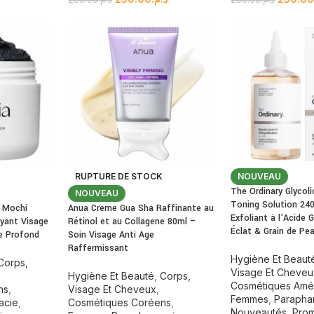
RUPTURE DE STOCK
NOUVEAU
The Ordinary Glycol
NOUVEAU
Toning Solution 24
e Mochi
Anua Creme Gua Sha Raffinante au
Exfoliant à l’Acide 
yant Visage
Rétinol et au Collagene 80ml –
Éclat & Grain de Pe
e Profond
Soin Visage Anti Age
Raffermissant
Hygiène Et Beaut
Corps,
Visage Et Cheve
Hygiène Et Beauté
,
Corps,
Cosmétiques Amér
ns
,
Visage Et Cheveux
,
Femmes
,
Parapha
acie
,
Cosmétiques Coréens
,
Nouveautés
,
Prom