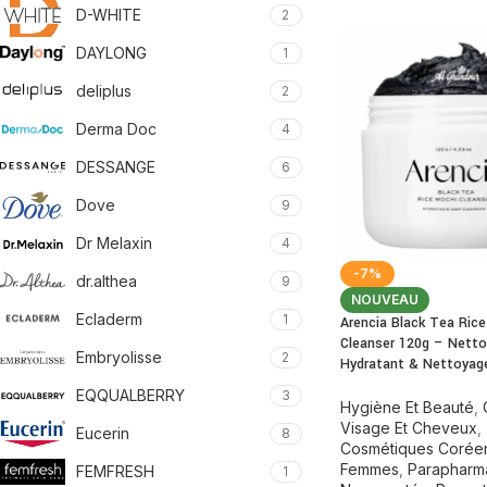
D-WHITE
2
DAYLONG
1
deliplus
2
Derma Doc
4
DESSANGE
6
Dove
9
Dr Melaxin
4
-7%
dr.althea
9
NOUVEAU
Ecladerm
1
Arencia Black Tea Ric
Cleanser 120g – Netto
Embryolisse
2
Hydratant & Nettoyag
EQQUALBERRY
3
Hygiène Et Beauté
,
Visage Et Cheveux
,
Eucerin
8
Cosmétiques Corée
Femmes
,
Parapharm
FEMFRESH
1