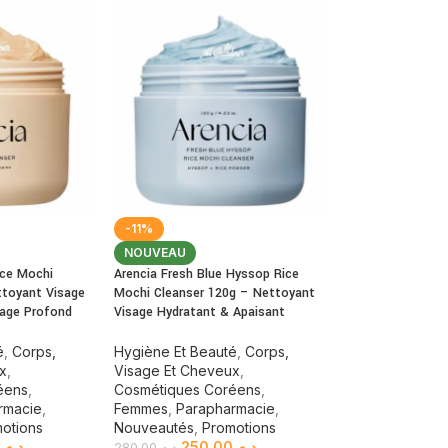
-11%
NOUVEAU
ice Mochi
Arencia Fresh Blue Hyssop Rice
ttoyant Visage
Mochi Cleanser 120g – Nettoyant
yage Profond
Visage Hydratant & Apaisant
é
,
Corps,
Hygiène Et Beauté
,
Corps,
ux
,
Visage Et Cheveux
,
éens
,
Cosmétiques Coréens
,
rmacie
,
Femmes
,
Parapharmacie
,
otions
Nouveautés
,
Promotions
0
د.م.
250.00
د.م.
280.00
د.م.