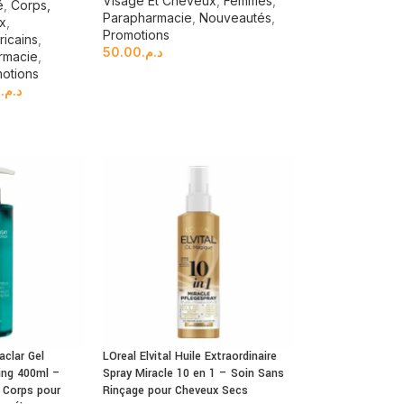
Visage Et Cheveux
,
Femmes
,
é
,
Corps,
Parapharmacie
,
Nouveautés
,
ux
,
Promotions
icains
,
50.00
د.م.
rmacie
,
otions
0
د.م.
clar Gel
LOreal Elvital Huile Extraordinaire
ling 400ml –
Spray Miracle 10 en 1 – Soin Sans
 Corps pour
Rinçage pour Cheveux Secs