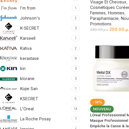
Visage Et Cheveux
,
Cosmétiques Corée
I'm from
1
Femmes
,
Hommes
,
Johnson's
2
Parapharmacie
,
Nou
Promotions
K-SECRET
3
250.00
.م
280.00
د.م.
Karseell
1
Kativa
2
kerastase
9
kin
3
klorane
3
Kojie San
1
KSECRET
5
-14%
L'Oreal
14
NOUVEAU
LOreal Professionnel 
La Roche Posay
7
Masque Professionnel
Empêche la Casse & la
laneige
1