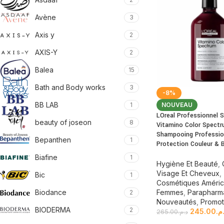
Avène
3
Axis y
2
AXIS-Y
2
Balea
15
Bath and Body works
3
-8%
BB LAB
1
NOUVEAU
LOreal Professionnel S
beauty of joseon
8
Vitamino Color Spect
Shampooing Professio
Bepanthen
1
Protection Couleur & B
Biafine
1
Hygiène Et Beauté
,
Visage Et Cheveux
,
Bic
1
Cosmétiques Améric
Biodance
Femmes
,
Parapharm
2
Nouveautés
,
Promot
BIODERMA
2
245.00
.م
265.00
د.م.