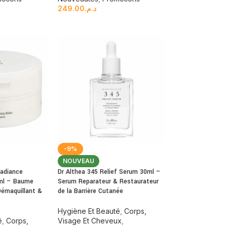
249.00
د.م.
-9%
NOUVEAU
adiance
Dr Althea 345 Relief Serum 30ml –
0ml – Baume
Serum Reparateur & Restaurateur
Démaquillant &
de la Barrière Cutanée
Hygiène Et Beauté
,
Corps,
é
,
Corps,
Visage Et Cheveux
,