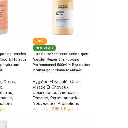
-8%
NOUVEAU
pooing Boucles
LOreal Professionnel Serie Expert
 Coco & Hibiscus
Absolut Repair Shampooing
g Hydratant
Professionnel 500ml – Reparation
és
Intense pour Cheveux Abîmés
é
,
Corps,
Hygiène Et Beauté
,
Corps,
ux
,
Visage Et Cheveux
,
icains
,
Cosmétiques Américains
,
rmacie
,
Femmes
,
Parapharmacie
,
otions
Nouveautés
,
Promotions
د.م.
245.00
د.م.
265.00
د.م.