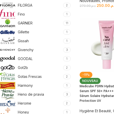
Nouveautés
,
Promot
FILORGA
250.00
.م
2
270.00
د.م.
Fino
1
GARNIER
11
Gillette
1
Gissah
1
Givenchy
3
GOODAL
1
Got2b
2
-11%
Gotas Frescas
2
NOUVEAU
Harmony
1
Medicube PDRN Hydrat
Serum SPF 50+ PA+++
Heno de pravia
3
Sérum Solaire Hydrata
Protection UV
Herome
2
Hygiène Et Beauté
,
Honey
1