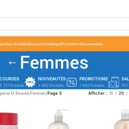
ses
Sucrés
Salés
Boissons
Asiatique
Promotions
Nouveautés
Femmes
COURSES
NOUVEAUTÉS
PROMOTIONS
SA
3 721 Produits
3 982 Produits
1 463 Produits
153 
iène Et Beauté
/
Femmes
/
Page 3
Afficher
16
20