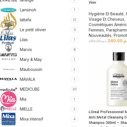
Virer
Lansinoh
1
Hygiène Et Beauté
,
Visage Et Cheveux
,
lattafa
12
Cosmétiques Améric
Le petit olivier
3
Femmes
,
Parapharm
Nouveautés
,
Promot
Lilas
1
240.00
.م
280.00
د.م.
Marvis
8
Mary & May
1
Mauboussin
2
MAVALA
1
MEDICUBE
30
Mia
1
MIELLE
2
LOreal Professionnel 
Anti Metal Cleansing 
Mixa intensif
4
Shampoo 300ml – Sh