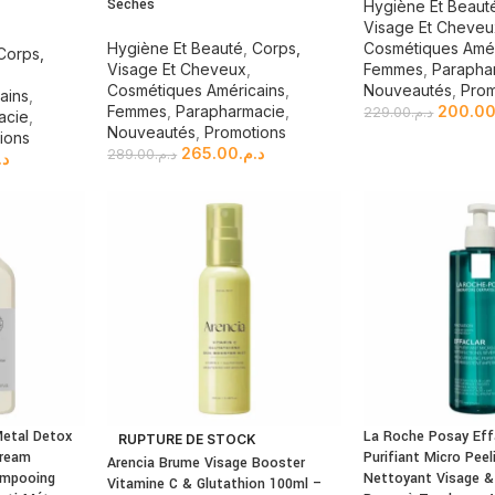
Sèches
Hygiène Et Beaut
Visage Et Cheve
Hygiène Et Beauté
,
Corps,
Cosmétiques Amér
Corps,
Visage Et Cheveux
,
Femmes
,
Parapha
Cosmétiques Américains
,
Nouveautés
,
Prom
ains
,
Femmes
,
Parapharmacie
,
200.0
229.00
د.م.
acie
,
Nouveautés
,
Promotions
ions
265.00
د.م.
289.00
د.م.
د.
Metal Detox
La Roche Posay Effa
RUPTURE DE STOCK
Cream
Purifiant Micro Pee
Arencia Brume Visage Booster
ampooing
Nettoyant Visage &
Vitamine C & Glutathion 100ml –