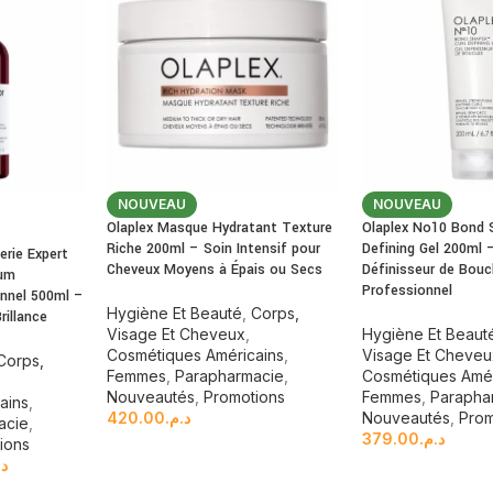
NOUVEAU
NOUVEAU
Olaplex Masque Hydratant Texture
Olaplex No10 Bond 
Riche 200ml – Soin Intensif pour
Defining Gel 200ml 
erie Expert
Cheveux Moyens à Épais ou Secs
Définisseur de Bouc
rum
Professionnel
nnel 500ml –
Hygiène Et Beauté
,
Corps,
rillance
Visage Et Cheveux
,
Hygiène Et Beaut
Cosmétiques Américains
,
Visage Et Cheve
Corps,
Femmes
,
Parapharmacie
,
Cosmétiques Amér
Nouveautés
,
Promotions
Femmes
,
Parapha
ains
,
420.00
د.م.
Nouveautés
,
Prom
acie
,
379.00
د.م.
ions
د.