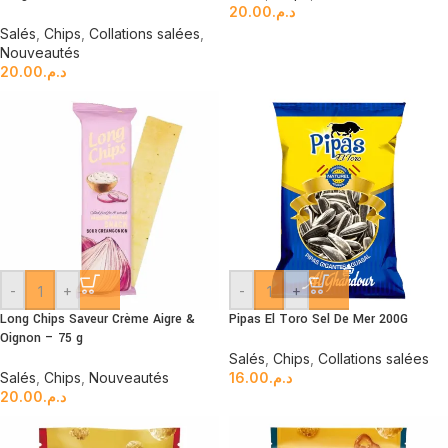
20.00
د.م.
Salés
,
Chips
,
Collations salées
,
Nouveautés
20.00
د.م.
-
+
-
+
Long Chips Saveur Crème Aigre &
Pipas El Toro Sel De Mer 200G
Oignon – 75 g
Salés
,
Chips
,
Collations salées
Salés
,
Chips
,
Nouveautés
16.00
د.م.
20.00
د.م.