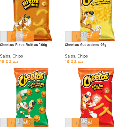
-
+
-
+
Cheetos Rizos Rolitos 100g
Cheetos Gustosines 96g
Salés
,
Chips
Salés
,
Chips
18.00
د.م.
18.00
د.م.
-
+
-
+