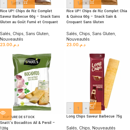
-
+
-
+
Rice UP! Chips de Riz Complet
Rice UP! Chips de Riz Complet Chia
Saveur Barbecue 60g – Snack Sans
& Quinoa 60g – Snack Sain &
Gluten au Goût Fumé et Croquant
Croquant Sans Gluten
Salés
,
Chips
,
Sans Gluten
,
Salés
,
Chips
,
Sans Gluten
,
Nouveautés
Nouveautés
23.00
د.م.
23.00
د.م.
-
+
Long Chips Saveur Barbecue 75g
RUPTURE DE STOCK
Snatt’s Bocaditos Ail & Persil –
Salés
,
Chips
,
Nouveautés
120g