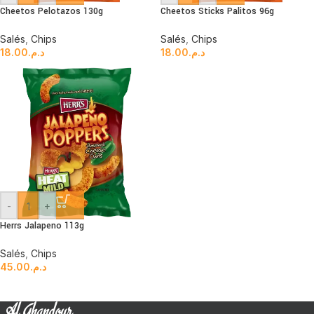
Cheetos Pelotazos 130g
Cheetos Sticks Palitos 96g
Salés
,
Chips
Salés
,
Chips
18.00
د.م.
18.00
د.م.
-
+
Herrs Jalapeno 113g
Salés
,
Chips
45.00
د.م.