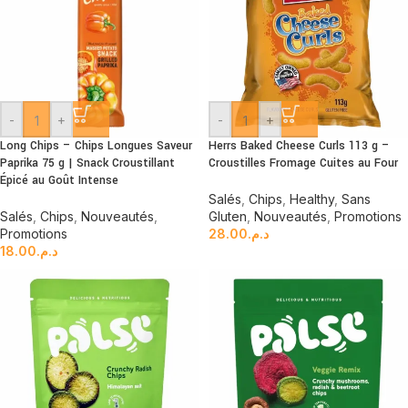
-
+
-
+
Long Chips – Chips Longues Saveur
Herrs Baked Cheese Curls 113 g –
Paprika 75 g | Snack Croustillant
Croustilles Fromage Cuites au Four
Épicé au Goût Intense
Salés
,
Chips
,
Healthy
,
Sans
Salés
,
Chips
,
Nouveautés
,
Gluten
,
Nouveautés
,
Promotions
Promotions
28.00
د.م.
18.00
د.م.