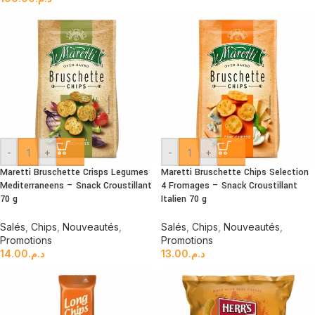
-
+
-
+
Maretti Bruschette Crisps Legumes
Maretti Bruschette Chips Selection
Mediterraneens – Snack Croustillant
4 Fromages – Snack Croustillant
70 g
Italien 70 g
Salés
,
Chips
,
Nouveautés
,
Salés
,
Chips
,
Nouveautés
,
Promotions
Promotions
14.00
د.م.
13.00
د.م.