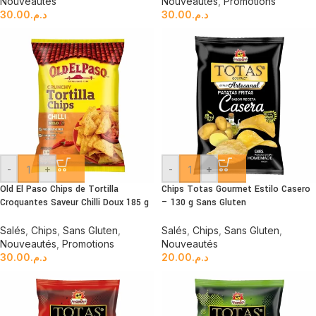
Nouveautés
Nouveautés
,
Promotions
30.00
د.م.
30.00
د.م.
-
+
-
+
Old El Paso Chips de Tortilla
Chips Totas Gourmet Estilo Casero
Croquantes Saveur Chilli Doux 185 g
– 130 g Sans Gluten
Salés
,
Chips
,
Sans Gluten
,
Salés
,
Chips
,
Sans Gluten
,
Nouveautés
,
Promotions
Nouveautés
30.00
د.م.
20.00
د.م.