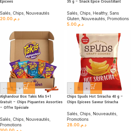
Épicées
35 g – Snack Épicé Croustillant
Salés
,
Chips
,
Nouveautés
Salés
,
Chips
,
Healthy
,
Sans
20.00
د.م.
Gluten
,
Nouveautés
,
Promotions
5.00
د.م.
-
+
-
+
Alghandour Box Takis Mix 5+1
Chips Spuds Hot Sriracha 40 g –
Gratuit – Chips Piquantes Assorties
Chips Epicees Saveur Sriracha
– Offre Spéciale
Salés
,
Chips
,
Nouveautés
,
Salés
,
Chips
,
Nouveautés
,
Promotions
Promotions
28.00
د.م.
100.00
د.م.