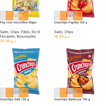
-
+
-
+
Pop corn microfibre Eliges
Crunchips Paprika 100 g
Salés
,
Chips
,
Pâtes, Riz Et
Salés
,
Chips
Féculents
,
Nouveautés
18.00
د.م.
20.00
د.م.
-
+
-
+
Crunchips Salé 100 g
Crunchips Barbecue 100 g