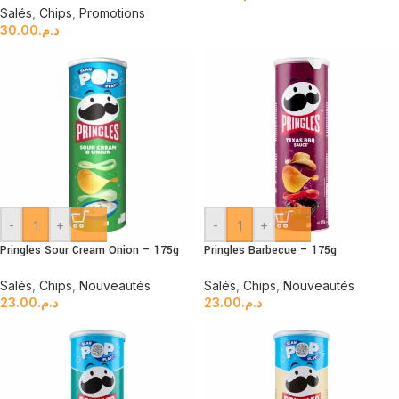
Salés
,
Chips
,
Promotions
30.00
د.م.
-
+
-
+
Pringles Sour Cream Onion – 175g
Pringles Barbecue – 175g
Salés
,
Chips
,
Nouveautés
Salés
,
Chips
,
Nouveautés
23.00
د.م.
23.00
د.م.