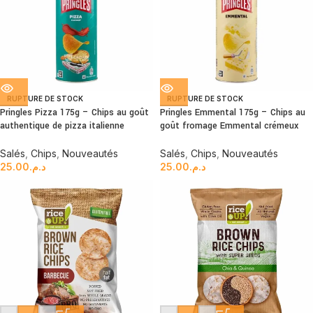
RUPTURE DE STOCK
RUPTURE DE STOCK
Pringles Pizza 175g – Chips au goût
Pringles Emmental 175g – Chips au
authentique de pizza italienne
goût fromage Emmental crémeux
Salés
,
Chips
,
Nouveautés
Salés
,
Chips
,
Nouveautés
25.00
د.م.
25.00
د.م.