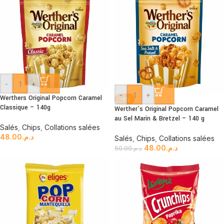
-
+
-
+
Werthers Original Popcorn Caramel
-4%
Classique – 140g
Werther’s Original Popcorn Caramel
au Sel Marin & Bretzel – 140 g
Salés
,
Chips
,
Collations salées
48.00
د.م.
Salés
,
Chips
,
Collations salées
48.00
د.م.
50.00
د.م.