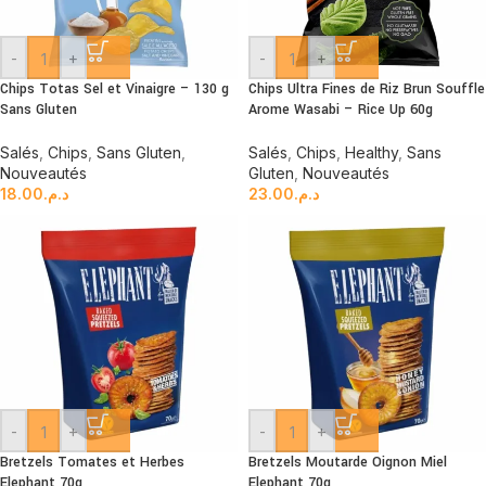
-
+
-
+
Chips Totas Sel et Vinaigre – 130 g
Chips Ultra Fines de Riz Brun Souffle
Sans Gluten
Arome Wasabi – Rice Up 60g
Salés
,
Chips
,
Sans Gluten
,
Salés
,
Chips
,
Healthy
,
Sans
Nouveautés
Gluten
,
Nouveautés
18.00
د.م.
23.00
د.م.
-
+
-
+
Bretzels Tomates et Herbes
Bretzels Moutarde Oignon Miel
Elephant 70g
Elephant 70g