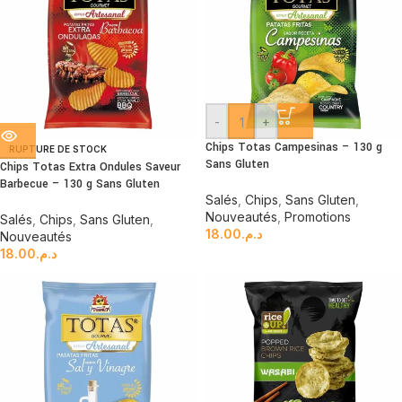
-
+
Chips Totas Campesinas – 130 g
RUPTURE DE STOCK
Sans Gluten
Chips Totas Extra Ondules Saveur
Barbecue – 130 g Sans Gluten
Salés
,
Chips
,
Sans Gluten
,
Nouveautés
,
Promotions
Salés
,
Chips
,
Sans Gluten
,
18.00
د.م.
Nouveautés
18.00
د.م.