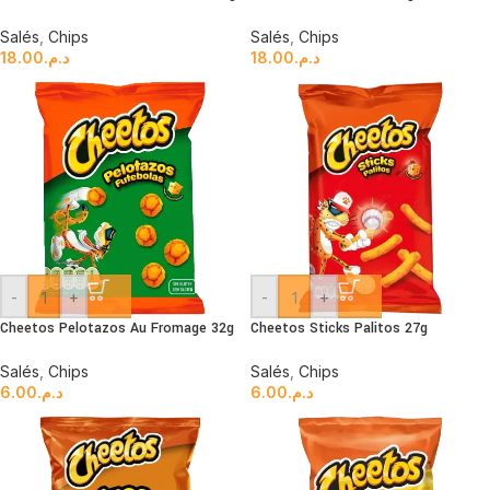
Salés
,
Chips
Salés
,
Chips
18.00
د.م.
18.00
د.م.
-
+
-
+
Cheetos Pelotazos Au Fromage 32g
Cheetos Sticks Palitos 27g
Salés
,
Chips
Salés
,
Chips
6.00
د.م.
6.00
د.م.