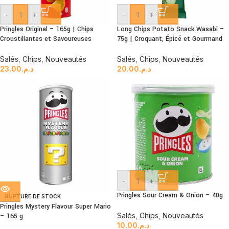
-
+
-
+
Pringles Original – 165g | Chips
Long Chips Potato Snack Wasabi –
Croustillantes et Savoureuses
75g | Croquant, Épicé et Gourmand
Salés
,
Chips
,
Nouveautés
Salés
,
Chips
,
Nouveautés
23.00
د.م.
20.00
د.م.
-
+
Pringles Sour Cream & Onion – 40g
RUPTURE DE STOCK
Pringles Mystery Flavour Super Mario
Salés
,
Chips
,
Nouveautés
– 165 g
10.00
د.م.