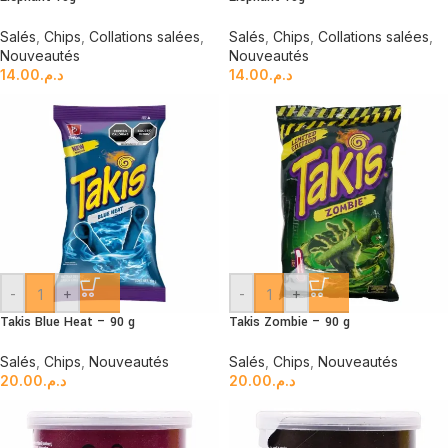
Salés
,
Chips
,
Collations salées
,
Salés
,
Chips
,
Collations salées
,
Nouveautés
Nouveautés
14.00
د.م.
14.00
د.م.
-
+
-
+
Takis Blue Heat – 90 g
Takis Zombie – 90 g
Salés
,
Chips
,
Nouveautés
Salés
,
Chips
,
Nouveautés
20.00
د.م.
20.00
د.م.