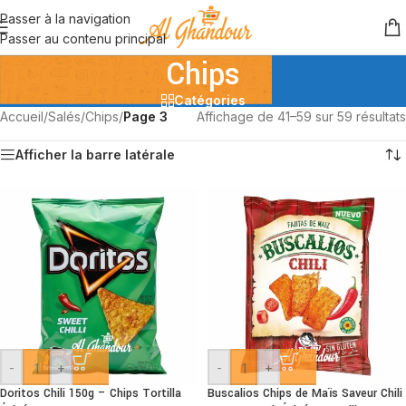
Passer à la navigation
Passer au contenu principal
Chips
Catégories
Accueil
/
Salés
/
Chips
/
Page 3
Affichage de 41–59 sur 59 résultats
Afficher la barre latérale
-
+
-
+
Doritos Chili 150g – Chips Tortilla
Buscalios Chips de Maïs Saveur Chili