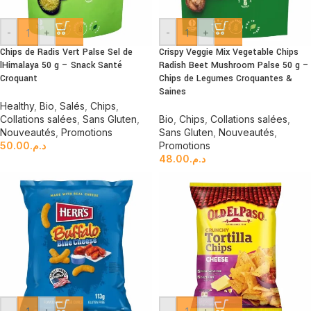
-
+
-
+
Chips de Radis Vert Palse Sel de
Crispy Veggie Mix Vegetable Chips
lHimalaya 50 g – Snack Santé
Radish Beet Mushroom Palse 50 g –
Croquant
Chips de Legumes Croquantes &
Saines
Healthy
,
Bio
,
Salés
,
Chips
,
Collations salées
,
Sans Gluten
,
Bio
,
Chips
,
Collations salées
,
Nouveautés
,
Promotions
Sans Gluten
,
Nouveautés
,
50.00
د.م.
Promotions
48.00
د.م.
-
+
-
+