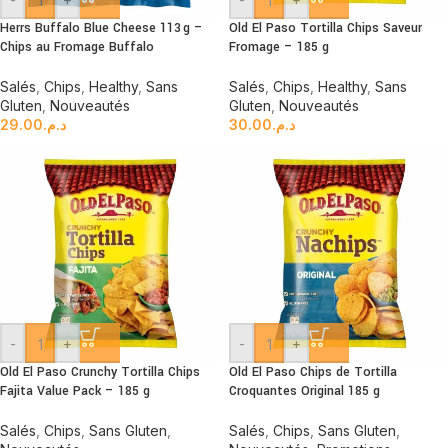
Herrs Buffalo Blue Cheese 113 g –
Old El Paso Tortilla Chips Saveur
Chips au Fromage Buffalo
Fromage – 185 g
Salés
,
Chips
,
Healthy
,
Sans
Salés
,
Chips
,
Healthy
,
Sans
Gluten
,
Nouveautés
Gluten
,
Nouveautés
29.00
د.م.
30.00
د.م.
-
+
-
+
Old El Paso Crunchy Tortilla Chips
Old El Paso Chips de Tortilla
Fajita Value Pack – 185 g
Croquantes Original 185 g
Salés
,
Chips
,
Sans Gluten
,
Salés
,
Chips
,
Sans Gluten
,