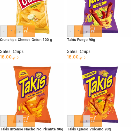
-
+
-
+
Crunchips Cheese Onion 100 g
Takis Fuego 90g
Salés
,
Chips
Salés
,
Chips
18.00
د.م.
18.00
د.م.
-
+
-
+
Takis Intense Nacho No Picante 90g
Takis Queso Volcano 90g