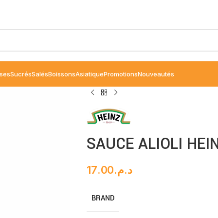
ses
Sucrés
Salés
Boissons
Asiatique
Promotions
Nouveautés
SAUCE ALIOLI HEI
17.00
د.م.
BRAND