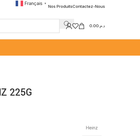
Français
▼
Nos Produits
Contactez-Nous
0.00
د.م.
NZ 225G
Heinz