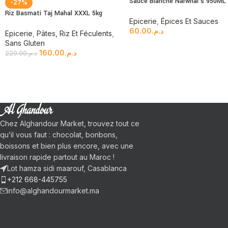
Sauce Blanche Narwhal’s 950ML
-27%
Riz Basmati Taj Mahal XXXL 5kg
Epicerie
,
Épices Et Sauces
60.00
د.م.
Epicerie
,
Pâtes, Riz Et Féculents
,
Sans Gluten
160.00
د.م.
220.00
د.م.
Chez Alghandour Market, trouvez tout ce
qu’il vous faut : chocolat, bonbons,
boissons et bien plus encore, avec une
livraison rapide partout au Maroc !
Lot hamza sidi maarouf, Casablanca
+212 668-445755
info@alghandourmarket.ma