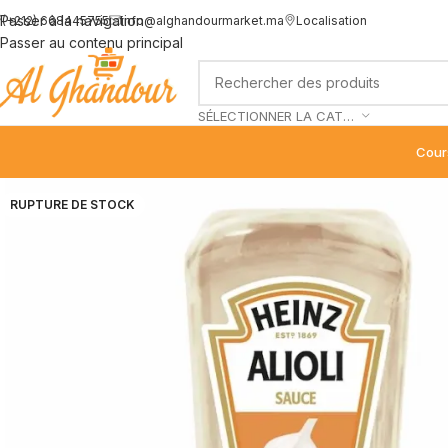
Passer à la navigation
(+212) 668445755
info@alghandourmarket.ma
Localisation
Passer au contenu principal
SÉLECTIONNER LA CATÉGORIE
Cour
RUPTURE DE STOCK