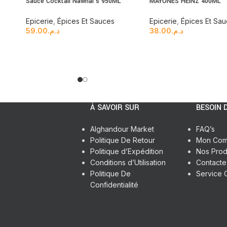
Sauce Cocktail Nawhal’s 950ML
MAYONES HEINZ 400ML
Epicerie
,
Épices Et Sauces
Epicerie
,
Épices Et Sa
59.00
د.م.
38.00
د.م.
À SAVOIR SUR
BESOIN D
Alghandour Market
FAQ’s
Politique De Retour
Mon Com
Politique d’Expédition
Nos Prod
Conditions d’Utilisation
Contact
Politique De
Service C
Confidentialité