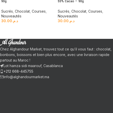
90g
55% Cacao – 90g
Sucrés
,
Chocolat
,
Courses
,
Sucrés
,
Chocolat
,
Courses
,
Nouveautés
Nouveautés
30.00
د.م.
30.00
د.م.
Chez Alghandour Market, trouvez tout ce qu’il vous faut : chocolat,
bonbons, boissons et bien plus encore, avec une livraison rapide
partout au Maroc !
Lot hamza sidi maarouf, Casablanca
+212 668-445755
info@alghandourmarket.ma