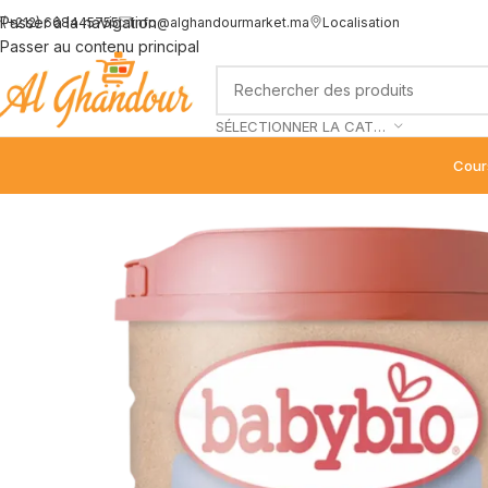
Passer à la navigation
(+212) 668445755
info@alghandourmarket.ma
Localisation
Passer au contenu principal
SÉLECTIONNER LA CATÉGORIE
Cour