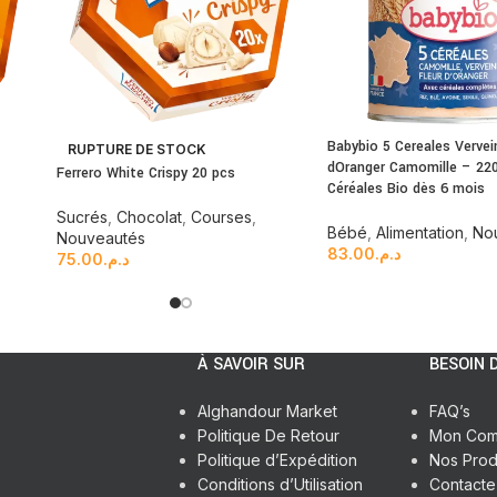
Babybio 5 Cereales Vervei
RUPTURE DE STOCK
dOranger Camomille – 220
Ferrero White Crispy 20 pcs
Céréales Bio dès 6 mois
Sucrés
,
Chocolat
,
Courses
,
Bébé
,
Alimentation
,
No
Nouveautés
83.00
د.م.
75.00
د.م.
À SAVOIR SUR
BESOIN D
Alghandour Market
FAQ’s
Politique De Retour
Mon Com
Politique d’Expédition
Nos Prod
Conditions d’Utilisation
Contact