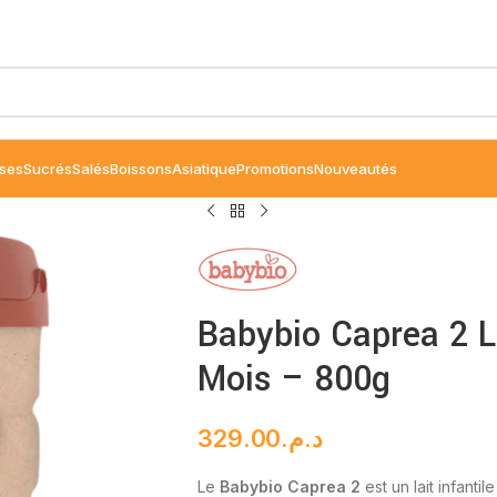
ses
Sucrés
Salés
Boissons
Asiatique
Promotions
Nouveautés
Babybio Caprea 2 L
Mois – 800g
329.00
د.م.
Le
Babybio Caprea 2
est un lait infanti