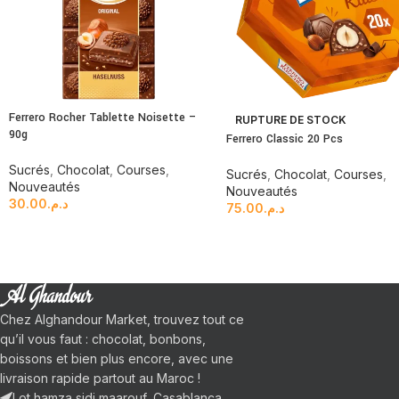
Ferrero Rocher Tablette Noisette –
RUPTURE DE STOCK
90g
Ferrero Classic 20 Pcs
Sucrés
,
Chocolat
,
Courses
,
Sucrés
,
Chocolat
,
Courses
,
Nouveautés
Nouveautés
30.00
د.م.
75.00
د.م.
Chez Alghandour Market, trouvez tout ce
qu’il vous faut : chocolat, bonbons,
boissons et bien plus encore, avec une
livraison rapide partout au Maroc !
Lot hamza sidi maarouf, Casablanca