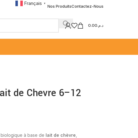
Français
▼
Nos Produits
Contactez-Nous
0.00
د.م.
ait de Chevre 6–12
le biologique à base de
lait de chèvre
,