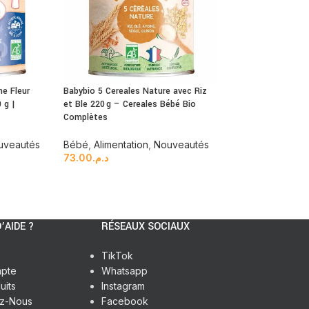
ne Fleur
Babybio 5 Cereales Nature avec Riz
RUPTURE DE ST
 g |
et Ble 220 g – Cereales Bébé Bio
Quality Street Fav
Complètes
Sucrés
,
Chocola
uveautés
Bébé
,
Alimentation
,
Nouveautés
25.00
د.م.
73.00
د.م.
’AIDE ?
RÉSEAUX SOCIAUX
TikTok
pte
Whatsapp
uits
Instagram
ez-Nous
Facebook