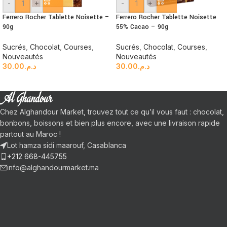
-
+
-
+
Ferrero Rocher Tablette Noisette –
Ferrero Rocher Tablette Noisette
90g
55% Cacao – 90g
Sucrés
,
Chocolat
,
Courses
,
Sucrés
,
Chocolat
,
Courses
,
Nouveautés
Nouveautés
30.00
د.م.
30.00
د.م.
Chez Alghandour Market, trouvez tout ce qu’il vous faut : chocolat,
bonbons, boissons et bien plus encore, avec une livraison rapide
partout au Maroc !
Lot hamza sidi maarouf, Casablanca
+212 668-445755
info@alghandourmarket.ma