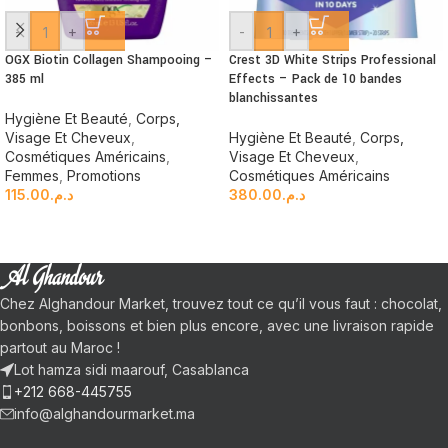
-
+
-
+
OGX Biotin Collagen Shampooing –
Crest 3D White Strips Professional
385 ml
Effects – Pack de 10 bandes
blanchissantes
Hygiène Et Beauté
,
Corps,
Visage Et Cheveux
,
Hygiène Et Beauté
,
Corps,
Cosmétiques Américains
,
Visage Et Cheveux
,
Femmes
,
Promotions
Cosmétiques Américains
115.00
د.م.
380.00
د.م.
Chez Alghandour Market, trouvez tout ce qu’il vous faut : chocolat,
bonbons, boissons et bien plus encore, avec une livraison rapide
partout au Maroc !
Lot hamza sidi maarouf, Casablanca
+212 668-445755
info@alghandourmarket.ma