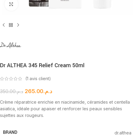
Cliquez pour agrandir
Dr ALTHEA 345 Relief Cream 50ml
(
1
avis client)
265.00
د.م.
350.00
د.م.
Crème réparatrice enrichie en niacinamide, céramides et centella
asiatica, idéale pour apaiser et renforcer les peaux sensibles
sujettes aux rougeurs.
BRAND
dr.althea