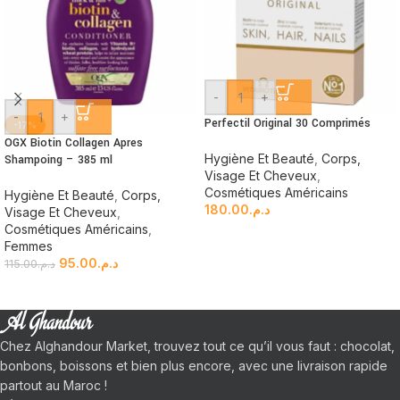
-
+
-
+
Perfectil Original 30 Comprimés
-17%
OGX Biotin Collagen Apres
Hygiène Et Beauté
,
Corps,
Shampoing – 385 ml
Visage Et Cheveux
,
Cosmétiques Américains
Hygiène Et Beauté
,
Corps,
180.00
د.م.
Visage Et Cheveux
,
Cosmétiques Américains
,
Femmes
95.00
د.م.
115.00
د.م.
Chez Alghandour Market, trouvez tout ce qu’il vous faut : chocolat,
bonbons, boissons et bien plus encore, avec une livraison rapide
partout au Maroc !