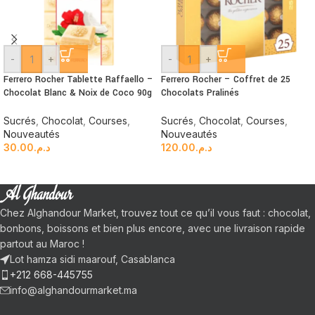
-
+
-
+
Ferrero Rocher Tablette Raffaello –
Ferrero Rocher – Coffret de 25
Chocolat Blanc & Noix de Coco 90g
Chocolats Pralinés
Sucrés
,
Chocolat
,
Courses
,
Sucrés
,
Chocolat
,
Courses
,
Nouveautés
Nouveautés
30.00
د.م.
120.00
د.م.
Chez Alghandour Market, trouvez tout ce qu’il vous faut : chocolat,
bonbons, boissons et bien plus encore, avec une livraison rapide
partout au Maroc !
Lot hamza sidi maarouf, Casablanca
+212 668-445755
info@alghandourmarket.ma