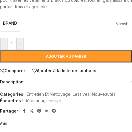
pour traiter les vêtements blancs ou colorés, tout en garantissant un
parfum frais et agréable.
BRAND
Vanish
-
+
AJOUTER AU PANIER
Comparer
Ajouter à la liste de souhaits
Description
Catégories :
Entretien Et Nettoyage
,
Lessives
,
Nouveautés
Étiquettes :
détacheur
,
Lessive
Partager :
Avis