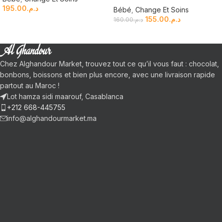
195.00
د.م.
Bébé
,
Change Et Soins
155.00
د.م.
160.00
د.م.
Chez Alghandour Market, trouvez tout ce qu’il vous faut : chocolat,
bonbons, boissons et bien plus encore, avec une livraison rapide
partout au Maroc !
Lot hamza sidi maarouf, Casablanca
+212 668-445755
info@alghandourmarket.ma