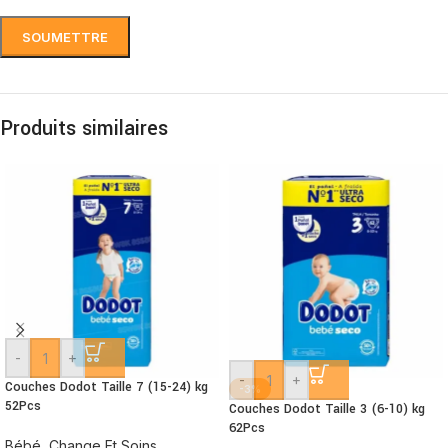
Produits similaires
-
+
-
+
Couches Dodot Taille 7 (15-24) kg
-3%
52Pcs
Couches Dodot Taille 3 (6-10) kg
62Pcs
Bébé
,
Change Et Soins