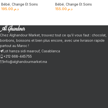
Bébé
,
Change Et Soins
Bébé
,
Change Et Soins
195.00
د.م.
155.00
د.م.
Chez Alghandour Market, trouvez tout ce qu’il vous faut : chocolat,
bonbons, boissons et bien plus encore, avec une livraison rapide
partout au Maroc !
Lot hamza sidi maarouf, Casablanca
+212 668-445755
info@alghandourmarket.ma