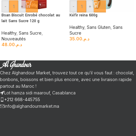
-
+
-
+
Bsan Biscuit Enrobé chocolat au
Kéfir reina 600g
lait Sans Sucre 120 g
Healthy
,
Sans Gluten
,
Sans
Healthy
,
Sans Sucre
,
Sucre
Nouveautés
35.00
د.م.
48.00
د.م.
Chez Alghandour Market, trouvez tout ce qu’il vous faut : chocolat,
bonbons, boissons et bien plus encore, avec une livraison rapide
partout au Maroc !
Lot hamza sidi maarouf, Casablanca
+212 668-445755
info@alghandourmarket.ma