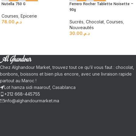
Nutella 750 G
Ferrero Rocher Tablette Noisette –
90g
Courses
,
Epicerie
78.00
د.م.
Sucrés
,
Chocolat
,
Courses
,
Nouveautés
30.00
د.م.
Chez Alghandour Market, trouvez tout ce qu’il vous faut : chocolat,
bonbons, boissons et bien plus encore, avec une livraison rapide
partout au Maroc !
Lot hamza sidi maarouf, Casablanca
+212 668-445755
info@alghandourmarket.ma