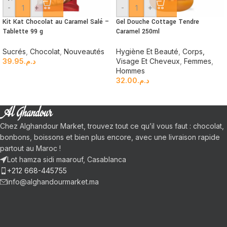
-
+
-
+
Kit Kat Chocolat au Caramel Salé –
Gel Douche Cottage Tendre
Tablette 99 g
Caramel 250ml
Sucrés
,
Chocolat
,
Nouveautés
Hygiène Et Beauté
,
Corps,
39.95
د.م.
Visage Et Cheveux
,
Femmes
,
Hommes
32.00
د.م.
Chez Alghandour Market, trouvez tout ce qu’il vous faut : chocolat,
bonbons, boissons et bien plus encore, avec une livraison rapide
partout au Maroc !
Lot hamza sidi maarouf, Casablanca
+212 668-445755
info@alghandourmarket.ma