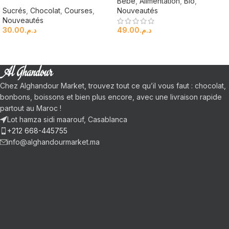
Bébé
,
Alimentation
,
Bio
,
Sucrés
,
Chocolat
,
Courses
,
Nouveautés
Nouveautés
30.00
د.م.
49.00
د.م.
Chez Alghandour Market, trouvez tout ce qu’il vous faut : chocolat,
bonbons, boissons et bien plus encore, avec une livraison rapide
partout au Maroc !
Lot hamza sidi maarouf, Casablanca
+212 668-445755
info@alghandourmarket.ma