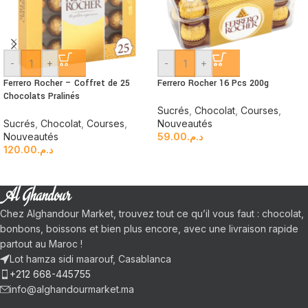
-
+
-
+
Ferrero Rocher – Coffret de 25
Ferrero Rocher 16 Pcs 200g
Chocolats Pralinés
Sucrés
,
Chocolat
,
Courses
,
Sucrés
,
Chocolat
,
Courses
,
Nouveautés
Nouveautés
59.00
د.م.
120.00
د.م.
Chez Alghandour Market, trouvez tout ce qu’il vous faut : chocolat,
bonbons, boissons et bien plus encore, avec une livraison rapide
partout au Maroc !
Lot hamza sidi maarouf, Casablanca
+212 668-445755
info@alghandourmarket.ma