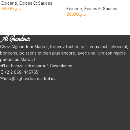
Epicerie
,
Épices Et Sauces
59.00
د.م.
Epicerie
,
Épices Et Sauces
28.00
د.م.
Chez Alghandour Market, trouvez tout ce qu’il vous faut : chocolat,
bonbons, boissons et bien plus encore, avec une livraison rapide
partout au Maroc !
Lot hamza sidi maarouf, Casablanca
+212 668-445755
info@alghandourmarket.ma