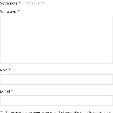
*
Votre note
*
Votre avis
*
Nom
*
E-mail
Enregistrer mon nom, mon e-mail et mon site dans le navigateur