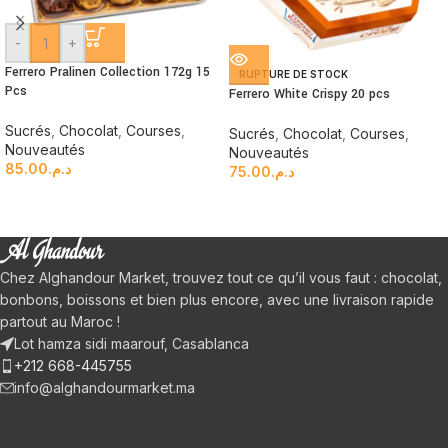
-
+
Ferrero Pralinen Collection 172g 15
RUPTURE DE STOCK
Pcs
Ferrero White Crispy 20 pcs
Sucrés
,
Chocolat
,
Courses
,
Sucrés
,
Chocolat
,
Courses
,
Nouveautés
Nouveautés
85.00
د.م.
75.00
د.م.
Chez Alghandour Market, trouvez tout ce qu’il vous faut : chocolat,
bonbons, boissons et bien plus encore, avec une livraison rapide
partout au Maroc !
Lot hamza sidi maarouf, Casablanca
+212 668-445755
info@alghandourmarket.ma