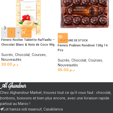
-
+
Ferrero Rocher Tablette Raffaello –
RUPTURE DE STOCK
Chocolat Blanc & Noix de Coco 90g
Ferrero Pralinen Rondnoir 138g 14
Pcs
Sucrés
,
Chocolat
,
Courses
,
Nouveautés
Sucrés
,
Chocolat
,
Courses
,
30.00
د.م.
Nouveautés
95.00
د.م.
Chez Alghandour Market, trouvez tout ce qu’il vous faut : chocolat,
bonbons, boissons et bien plus encore, avec une livraison rapide
partout au Maroc !
Lot hamza sidi maarouf, Casablanca