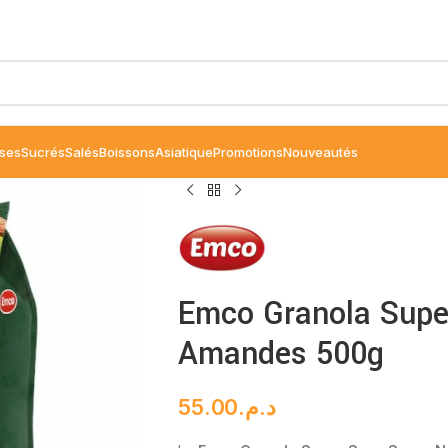
ses
Sucrés
Salés
Boissons
Asiatique
Promotions
Nouveautés
Emco Granola Super
Amandes 500g
55.00
د.م.