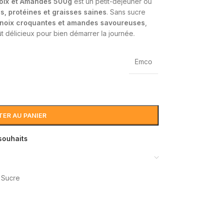
oix et Amandes 500g
est un petit-déjeuner ou
es, protéines et graisses saines
. Sans sucre
 noix croquantes et amandes savoureuses
,
oût délicieux pour bien démarrer la journée.
Emco
ER AU PANIER
 souhaits
 Sucre