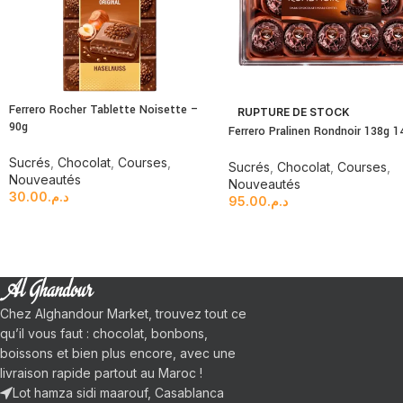
Ferrero Rocher Tablette Noisette –
RUPTURE DE STOCK
90g
Ferrero Pralinen Rondnoir 138g 1
Sucrés
,
Chocolat
,
Courses
,
Sucrés
,
Chocolat
,
Courses
,
Nouveautés
Nouveautés
30.00
د.م.
95.00
د.م.
Chez Alghandour Market, trouvez tout ce
qu’il vous faut : chocolat, bonbons,
boissons et bien plus encore, avec une
livraison rapide partout au Maroc !
Lot hamza sidi maarouf, Casablanca