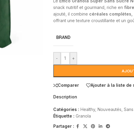
Le
Emco Granola Super Sans Sucre N
snack nutritif et gourmand, riche en
fibr
ajouté, il combine
céréales complètes,
offrant une texture croustillante et un g
BRAND
-
+
AJOUT
Comparer
Ajouter à la liste de
Description
Catégories :
Healthy
,
Nouveautés
,
Sans
Étiquette :
Granola
Partager :