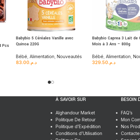
Babybio 5 Céréales Vanille avec
Babybio Caprea 3 Lait de 
Quinoa 220G
Mois à 3 Ans – 800g
4 Pcs
Bébé
,
Alimentation
,
Nouveautés
Bébé
,
Alimentation
,
No
83.00
د.م.
329.50
د.م.
À SAVOIR SUR
BESOIN D
Alghandour Market
FAQ’s
Politique De Retour
Mon Com
Politique d’Expédition
Nos Prod
Conditions d’Utilisation
Contact