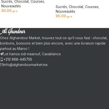
Sucrés
,
Chocolat
,
Courses
,
Nouveautés
Sucrés
,
Chocolat
,
Courses
,
30.00
د.م.
Nouveautés
95.00
د.م.
Chez Alghandour Market, trouvez tout ce qu’il vous faut : chocolat,
bonbons, boissons et bien plus encore, avec une livraison rapide
partout au Maroc !
Lot hamza sidi maarouf, Casablanca
+212 668-445755
info@alghandourmarket.ma