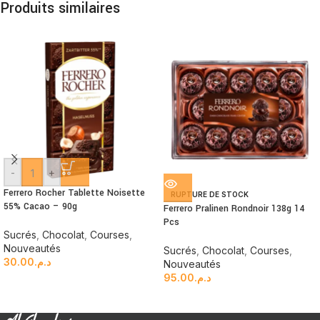
Produits similaires
-
+
Ferrero Rocher Tablette Noisette
RUPTURE DE STOCK
55% Cacao – 90g
Ferrero Pralinen Rondnoir 138g 14
Pcs
Sucrés
,
Chocolat
,
Courses
,
Nouveautés
Sucrés
,
Chocolat
,
Courses
,
30.00
د.م.
Nouveautés
95.00
د.م.