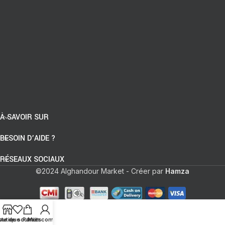
À SAVOIR SUR
BESOIN D’AIDE ?
RÉSEAUX SOCIAUX
©2024 Alghandour Market - Créer par
Hamza
ste de souhaits
outique
Panier
Mon compte