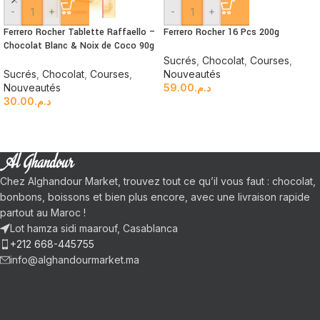
-
+
-
+
Ferrero Rocher Tablette Raffaello –
Ferrero Rocher 16 Pcs 200g
Chocolat Blanc & Noix de Coco 90g
Sucrés
,
Chocolat
,
Courses
,
Sucrés
,
Chocolat
,
Courses
,
Nouveautés
Nouveautés
59.00
د.م.
30.00
د.م.
Chez Alghandour Market, trouvez tout ce qu’il vous faut : chocolat,
bonbons, boissons et bien plus encore, avec une livraison rapide
partout au Maroc !
Lot hamza sidi maarouf, Casablanca
+212 668-445755
info@alghandourmarket.ma