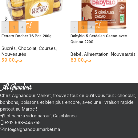
-
+
-
+
Ferrero Rocher 16 Pcs 200g
Babybio 5 Céréales Cacao avec
Quinoa 220G
Sucrés
,
Chocolat
,
Courses
,
Nouveautés
Bébé
,
Alimentation
,
Nouveautés
59.00
د.م.
83.00
د.م.
Chez Alghandour Market, trouvez tout ce qu’il vous faut : chocolat,
bonbons, boissons et bien plus encore, avec une livraison rapide
partout au Maroc !
Lot hamza sidi maarouf, Casablanca
+212 668-445755
info@alghandourmarket.ma