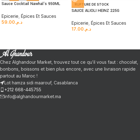
Sauce Cocktail Nawhal’s 950ML
RUPTURE DE STOCK
SAUCE ALIOLI HEINZ 225G
Epicerie
,
Épices Et Sauces
59.00
د.م.
Epicerie
,
Épices Et Sauces
17.00
د.م.
Chez Alghandour Market, trouvez tout ce qu’il vous faut : chocolat,
bonbons, boissons et bien plus encore, avec une livraison rapide
partout au Maroc !
Lot hamza sidi maarouf, Casablanca
+212 668-445755
info@alghandourmarket.ma