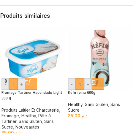
Produits similaires
-
+
-
+
Fromage Tartiner Hacendado Light
Kéfir reina 600g
300 g
Healthy
,
Sans Gluten
,
Sans
Produits Laitier Et Charcuterie
,
Sucre
Fromage
,
Healthy
,
Pâte à
35.00
د.م.
Tartiner
,
Sans Gluten
,
Sans
Sucre
,
Nouveautés
35.00
د.م.