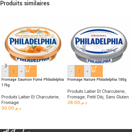
Produits similaires
-
+
-
+
Fromage Saumon Fumé Philadelphia
Fromage Nature Philadelphia 180g
175g
Produits Laitier Et Charcuterie
,
Produits Laitier Et Charcuterie
,
Fromage
,
Petit Dèj
,
Sans Gluten
Fromage
28.00
د.م.
30.00
د.م.