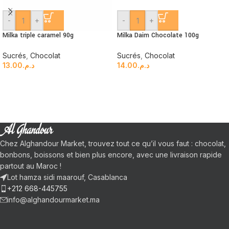
-
+
-
+
Milka triple caramel 90g
Milka Daim Chocolate 100g
Sucrés
,
Chocolat
Sucrés
,
Chocolat
13.00
د.م.
14.00
د.م.
Chez Alghandour Market, trouvez tout ce qu’il vous faut : chocolat,
bonbons, boissons et bien plus encore, avec une livraison rapide
partout au Maroc !
Lot hamza sidi maarouf, Casablanca
+212 668-445755
info@alghandourmarket.ma