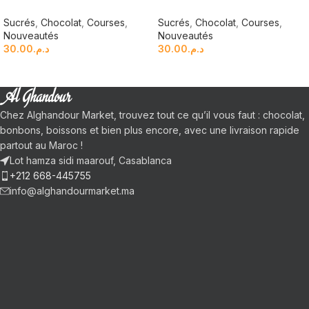
Sucrés
,
Chocolat
,
Courses
,
Sucrés
,
Chocolat
,
Courses
,
Nouveautés
Nouveautés
30.00
د.م.
30.00
د.م.
Chez Alghandour Market, trouvez tout ce qu’il vous faut : chocolat,
bonbons, boissons et bien plus encore, avec une livraison rapide
partout au Maroc !
Lot hamza sidi maarouf, Casablanca
+212 668-445755
info@alghandourmarket.ma