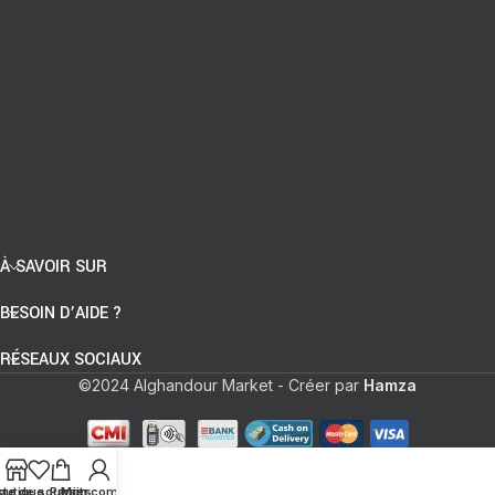
À SAVOIR SUR
BESOIN D’AIDE ?
RÉSEAUX SOCIAUX
©2024 Alghandour Market - Créer par
Hamza
ste de souhaits
outique
Panier
Mon compte