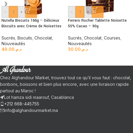
-
+
-
+
Nutella Biscuits 166g – Délicieux
Ferrero Rocher Tablette Noisette
Biscuits avec Crème de Noisettes
55% Cacao – 90g
Sucrés
,
Biscuits
,
Chocolat
,
Sucrés
,
Chocolat
,
Courses
,
Nouveautés
Nouveautés
49.00
د.م.
30.00
د.م.
Chez Alghandour Market, trouvez tout ce qu’il vous faut : chocolat,
bonbons, boissons et bien plus encore, avec une livraison rapide
partout au Maroc !
Lot hamza sidi maarouf, Casablanca
+212 668-445755
info@alghandourmarket.ma