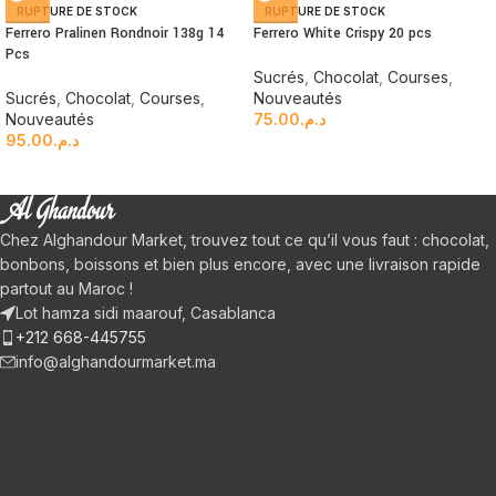
RUPTURE DE STOCK
RUPTURE DE STOCK
Ferrero Pralinen Rondnoir 138g 14
Ferrero White Crispy 20 pcs
Pcs
Sucrés
,
Chocolat
,
Courses
,
Sucrés
,
Chocolat
,
Courses
,
Nouveautés
Nouveautés
75.00
د.م.
95.00
د.م.
Chez Alghandour Market, trouvez tout ce qu’il vous faut : chocolat,
bonbons, boissons et bien plus encore, avec une livraison rapide
partout au Maroc !
Lot hamza sidi maarouf, Casablanca
+212 668-445755
info@alghandourmarket.ma