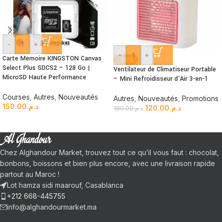
-
+
-
+
Carte Memoire KINGSTON Canvas
-33%
Select Plus SDCS2 – 128 Go |
Ventilateur de Climatiseur Portable
MicroSD Haute Performance
– Mini Refroidisseur d’Air 3-en-1
Courses
,
Autres
,
Nouveautés
Autres
,
Nouveautés
,
Promotions
150.00
د.م.
120.00
د.م.
180.00
د.م.
Chez Alghandour Market, trouvez tout ce qu’il vous faut : chocolat,
bonbons, boissons et bien plus encore, avec une livraison rapide
partout au Maroc !
Lot hamza sidi maarouf, Casablanca
+212 668-445755
info@alghandourmarket.ma