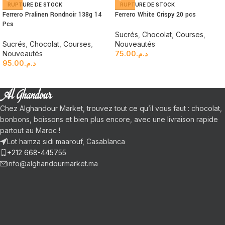
RUPTURE DE STOCK
RUPTURE DE STOCK
Ferrero Pralinen Rondnoir 138g 14
Ferrero White Crispy 20 pcs
Pcs
Sucrés
,
Chocolat
,
Courses
,
Sucrés
,
Chocolat
,
Courses
,
Nouveautés
Nouveautés
75.00
د.م.
95.00
د.م.
Chez Alghandour Market, trouvez tout ce qu’il vous faut : chocolat,
bonbons, boissons et bien plus encore, avec une livraison rapide
partout au Maroc !
Lot hamza sidi maarouf, Casablanca
+212 668-445755
info@alghandourmarket.ma