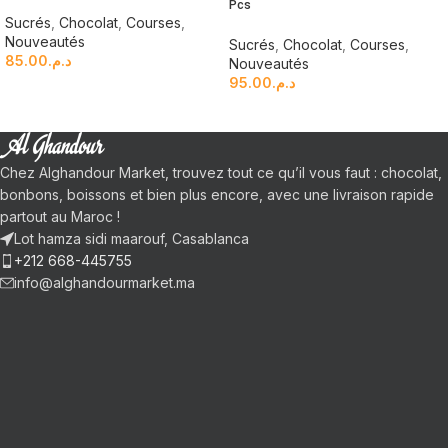
Pcs
Sucrés
,
Chocolat
,
Courses
,
Nouveautés
Sucrés
,
Chocolat
,
Courses
,
85.00
د.م.
Nouveautés
95.00
د.م.
Chez Alghandour Market, trouvez tout ce qu’il vous faut : chocolat,
bonbons, boissons et bien plus encore, avec une livraison rapide
partout au Maroc !
Lot hamza sidi maarouf, Casablanca
+212 668-445755
info@alghandourmarket.ma