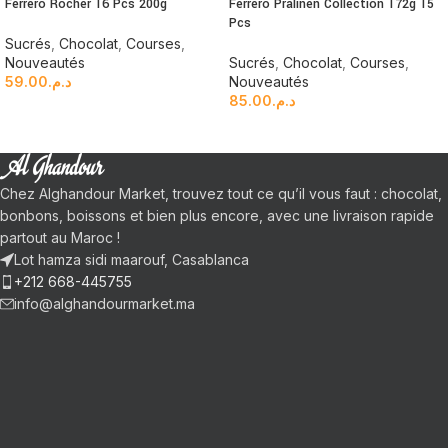
Ferrero Rocher 16 Pcs 200g
Ferrero Pralinen Collection 172g 15
Pcs
Sucrés
,
Chocolat
,
Courses
,
Nouveautés
Sucrés
,
Chocolat
,
Courses
,
59.00
د.م.
Nouveautés
85.00
د.م.
Chez Alghandour Market, trouvez tout ce qu’il vous faut : chocolat,
bonbons, boissons et bien plus encore, avec une livraison rapide
partout au Maroc !
Lot hamza sidi maarouf, Casablanca
+212 668-445755
info@alghandourmarket.ma