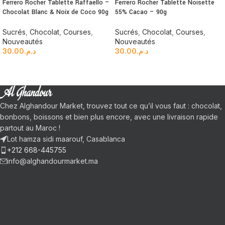
Ferrero Rocher Tablette Raffaello –
Ferrero Rocher Tablette Noisette
Chocolat Blanc & Noix de Coco 90g
55% Cacao – 90g
Sucrés
,
Chocolat
,
Courses
,
Sucrés
,
Chocolat
,
Courses
,
Nouveautés
Nouveautés
30.00
د.م.
30.00
د.م.
Chez Alghandour Market, trouvez tout ce qu’il vous faut : chocolat,
bonbons, boissons et bien plus encore, avec une livraison rapide
partout au Maroc !
Lot hamza sidi maarouf, Casablanca
+212 668-445755
info@alghandourmarket.ma