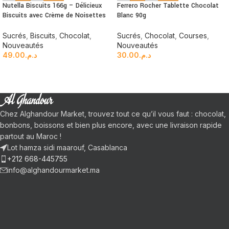
Nutella Biscuits 166g – Délicieux
Ferrero Rocher Tablette Chocolat
Biscuits avec Crème de Noisettes
Blanc 90g
Sucrés
,
Biscuits
,
Chocolat
,
Sucrés
,
Chocolat
,
Courses
,
Nouveautés
Nouveautés
49.00
د.م.
30.00
د.م.
Chez Alghandour Market, trouvez tout ce qu’il vous faut : chocolat,
bonbons, boissons et bien plus encore, avec une livraison rapide
partout au Maroc !
Lot hamza sidi maarouf, Casablanca
+212 668-445755
info@alghandourmarket.ma