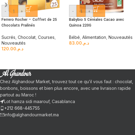
-
+
-
+
Ferrero Rocher – Coffret de 25
Babybio 5 Céréales Cacao avec
Chocolats Pralinés
Quinoa 220G
Sucrés
,
Chocolat
,
Courses
,
Bébé
,
Alimentation
,
Nouveautés
Nouveautés
83.00
د.م.
120.00
د.م.
Chez Alghandour Market, trouvez tout ce qu’il vous faut : chocolat,
bonbons, boissons et bien plus encore, avec une livraison rapide
partout au Maroc !
Lot hamza sidi maarouf, Casablanca
+212 668-445755
info@alghandourmarket.ma