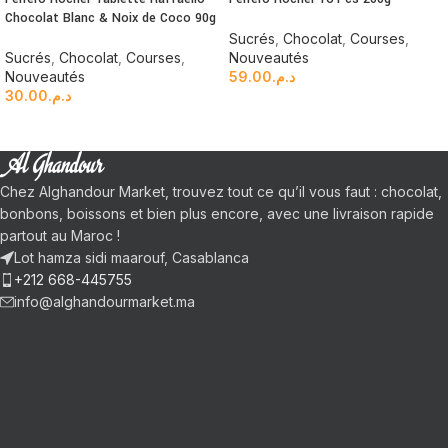
Chocolat Blanc & Noix de Coco 90g
Sucrés
,
Chocolat
,
Courses
,
Sucrés
,
Chocolat
,
Courses
,
Nouveautés
Nouveautés
59.00
د.م.
30.00
د.م.
Chez Alghandour Market, trouvez tout ce qu’il vous faut : chocolat,
bonbons, boissons et bien plus encore, avec une livraison rapide
partout au Maroc !
Lot hamza sidi maarouf, Casablanca
+212 668-445755
info@alghandourmarket.ma