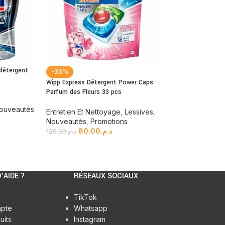
détergent
-33%
RUPTURE DE ST
Wipp Express Détergent Power Caps
Lenor Parfum de L
Parfum des Fleurs 33 pcs
Fraîcheur 210 g
ouveautés
Entretien Et Nettoyage
,
Lessives
,
Entretien Et Net
Nouveautés
,
Promotions
Nouveautés
80.00
د.م.
65.00
د.م.
120.00
د.م.
’AIDE ?
RÉSEAUX SOCIAUX
TikTok
pte
Whatsapp
uits
Instagram