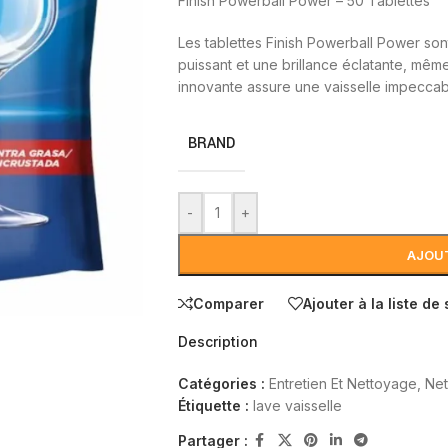
Finish Powerball Power – 50 Tablettes
Les tablettes Finish Powerball Power so
puissant et une brillance éclatante, même 
innovante assure une vaisselle impeccabl
BRAND
-
+
AJOUT
Comparer
Ajouter à la liste de
Description
Catégories :
Entretien Et Nettoyage
,
Net
Étiquette :
lave vaisselle
Partager :