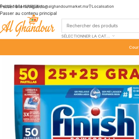
Passer à la navigation
(+212) 668445755
info@alghandourmarket.ma
Localisation
Passer au contenu principal
SÉLECTIONNER LA CATÉGORIE
Cour