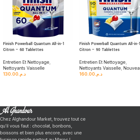
Finish Powerball Quantum All-in-1
Finish Powerball Quantum All-in-
Citron – 60 Tablettes
Citron – 90 Tablettes
Entretien Et Nettoyage
,
Entretien Et Nettoyage
,
Nettoyants Vaisselle
Nettoyants Vaisselle
,
Nouvea
130.00
د.م.
160.00
د.م.
Chez Alghandour Market, trouvez tout ce
qu’il vous faut : chocolat, bonbons,
boissons et bien plus encore, avec une
livraison rapide partout au Maroc !