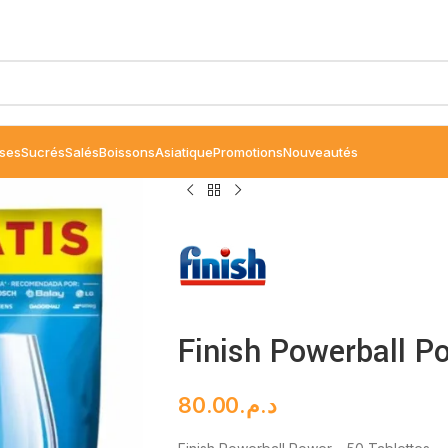
ses
Sucrés
Salés
Boissons
Asiatique
Promotions
Nouveautés
Finish Powerball P
80.00
د.م.