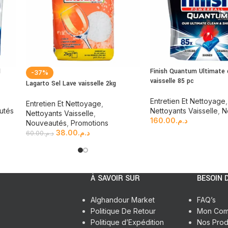
1
Finish Quantum Ultimate 
-37%
vaisselle 85 pc
Lagarto Sel Lave vaisselle 2kg
Entretien Et Nettoyage
,
Entretien Et Nettoyage
,
utés
Nettoyants Vaisselle
,
N
Nettoyants Vaisselle
,
160.00
د.م.
Nouveautés
,
Promotions
38.00
د.م.
60.00
د.م.
À SAVOIR SUR
BESOIN D
Alghandour Market
FAQ’s
Politique De Retour
Mon Com
Politique d’Expédition
Nos Prod