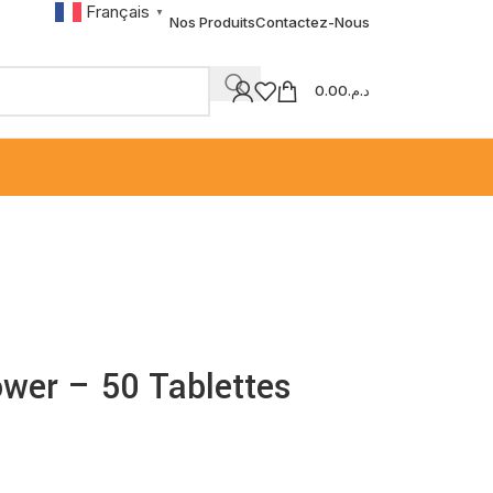
Français
▼
Nos Produits
Contactez-Nous
0.00
د.م.
ower – 50 Tablettes