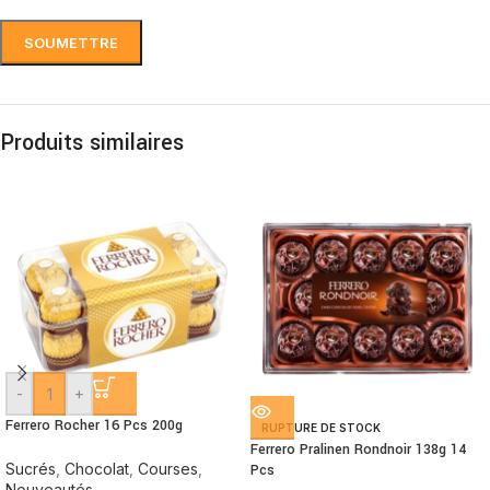
Produits similaires
-
+
Ferrero Rocher 16 Pcs 200g
RUPTURE DE STOCK
Ferrero Pralinen Rondnoir 138g 14
Sucrés
,
Chocolat
,
Courses
,
Pcs
Nouveautés