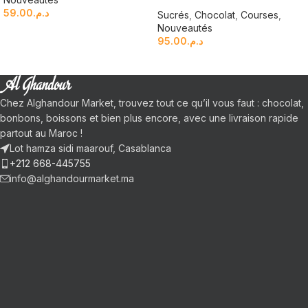
59.00
د.م.
Sucrés
,
Chocolat
,
Courses
,
Nouveautés
95.00
د.م.
Chez Alghandour Market, trouvez tout ce qu’il vous faut : chocolat,
bonbons, boissons et bien plus encore, avec une livraison rapide
partout au Maroc !
Lot hamza sidi maarouf, Casablanca
+212 668-445755
info@alghandourmarket.ma