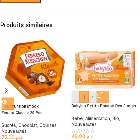
Produits similaires
-
+
Babybio Petits Boudoir Des 8 mois
RUPTURE DE STOCK
Ferrero Classic 20 Pcs
Bébé
,
Alimentation
,
Bio
,
Nouveautés
Sucrés
,
Chocolat
,
Courses
,
Nouveautés
49.00
د.م.
75.00
د.م.