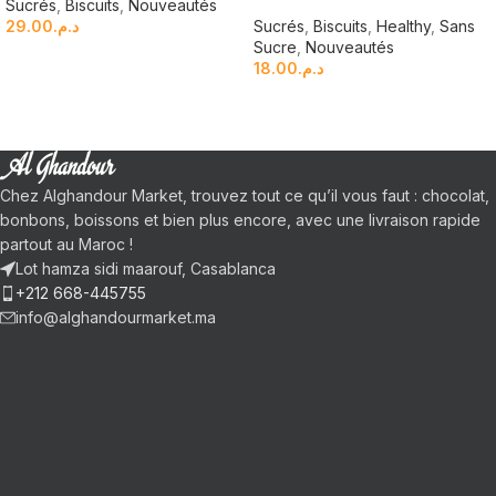
Sucrés
,
Biscuits
,
Nouveautés
29.00
د.م.
Sucrés
,
Biscuits
,
Healthy
,
Sans
Sucre
,
Nouveautés
18.00
د.م.
Chez Alghandour Market, trouvez tout ce qu’il vous faut : chocolat,
bonbons, boissons et bien plus encore, avec une livraison rapide
partout au Maroc !
Lot hamza sidi maarouf, Casablanca
+212 668-445755
info@alghandourmarket.ma