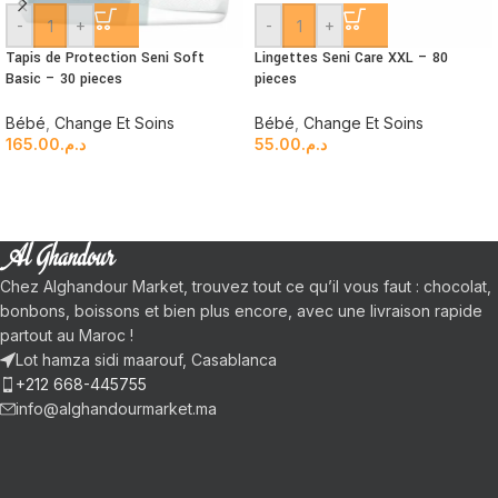
-
+
-
+
Tapis de Protection Seni Soft
Lingettes Seni Care XXL – 80
Basic – 30 pieces
pieces
Bébé
,
Change Et Soins
Bébé
,
Change Et Soins
165.00
د.م.
55.00
د.م.
Chez Alghandour Market, trouvez tout ce qu’il vous faut : chocolat,
bonbons, boissons et bien plus encore, avec une livraison rapide
partout au Maroc !
Lot hamza sidi maarouf, Casablanca
+212 668-445755
info@alghandourmarket.ma