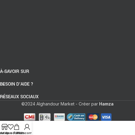
À SAVOIR SUR
BESOIN D’AIDE ?
RÉSEAUX SOCIAUX
©2024 Alghandour Market - Créer par
Hamza
ste de souhaits
outique
Panier
Mon compte