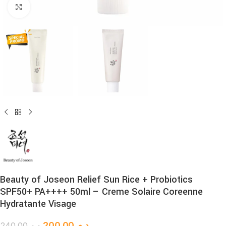
Cliquez pour agrandir
Beauty of Joseon Relief Sun Rice + Probiotics
SPF50+ PA++++ 50ml – Creme Solaire Coreenne
Hydratante Visage
200.00
د.م.
240.00
د.م.