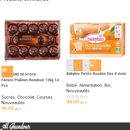
-
+
Babybio Petits Boudoir Des 8 mois
RUPTURE DE STOCK
Ferrero Pralinen Rondnoir 138g 14
Bébé
,
Alimentation
,
Bio
,
Pcs
Nouveautés
Sucrés
,
Chocolat
,
Courses
,
49.00
د.م.
Nouveautés
95.00
د.م.