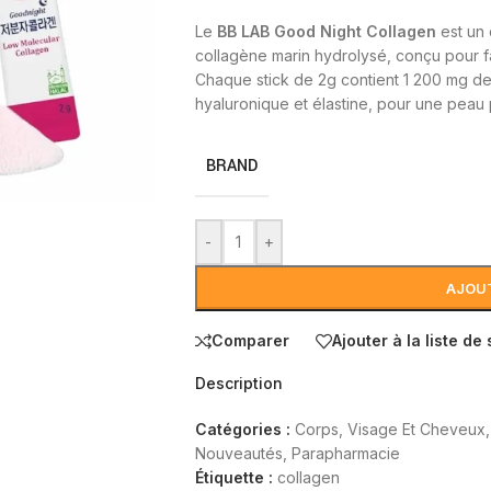
Le
BB LAB Good Night Collagen
est un 
collagène marin hydrolysé, conçu pour fav
Chaque stick de 2g contient 1 200 mg de 
hyaluronique et élastine, pour une peau 
BRAND
-
+
AJOUT
Comparer
Ajouter à la liste de
Description
Catégories :
Corps, Visage Et Cheveux
,
Nouveautés
,
Parapharmacie
Étiquette :
collagen