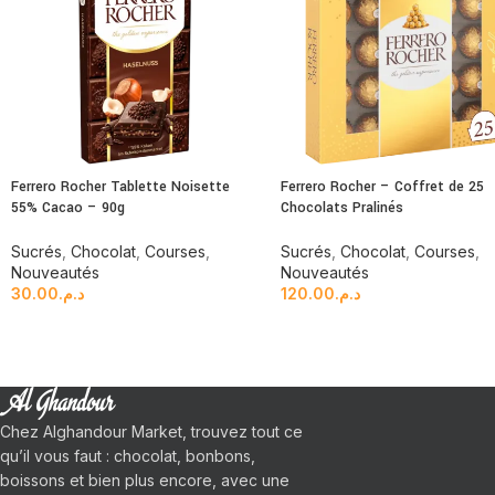
Ferrero Rocher Tablette Noisette
Ferrero Rocher – Coffret de 25
55% Cacao – 90g
Chocolats Pralinés
Sucrés
,
Chocolat
,
Courses
,
Sucrés
,
Chocolat
,
Courses
,
Nouveautés
Nouveautés
30.00
د.م.
120.00
د.م.
Chez Alghandour Market, trouvez tout ce
qu’il vous faut : chocolat, bonbons,
boissons et bien plus encore, avec une