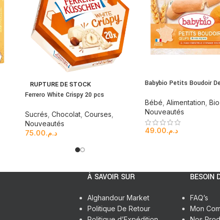
Babybio Petits Boudoir D
RUPTURE DE STOCK
Ferrero White Crispy 20 pcs
Bébé
,
Alimentation
,
Bio
Nouveautés
Sucrés
,
Chocolat
,
Courses
,
Nouveautés
49.00
د.م.
75.00
د.م.
À SAVOIR SUR
BESOIN D
Alghandour Market
FAQ’s
Politique De Retour
Mon Com
Politique d’Expédition
Nos Prod