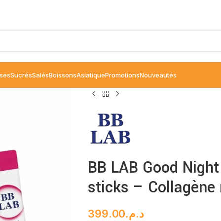
ses
Sucrés
Salés
Boissons
Asiatique
Promotions
Nouveautés
BB LAB Good Night 
sticks – Collagène
399.00
د.م.