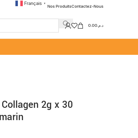
Français
▼
Nos Produits
Contactez-Nous
0.00
د.م.
Collagen 2g x 30
 marin