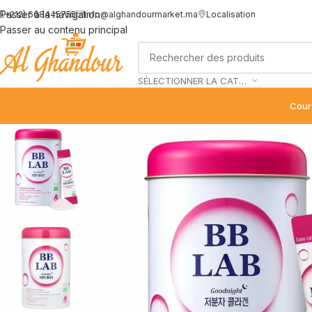
Passer à la navigation
(+212) 668445755
info@alghandourmarket.ma
Localisation
Passer au contenu principal
SÉLECTIONNER LA CATÉGORIE
Cour