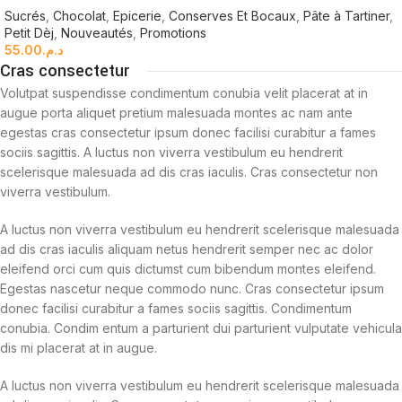
Sucrés
,
Chocolat
,
Epicerie
,
Conserves Et Bocaux
,
Pâte à Tartiner
,
Petit Dèj
,
Nouveautés
,
Promotions
55.00
د.م.
Cras consectetur
Volutpat suspendisse condimentum conubia velit placerat at in
augue porta aliquet pretium malesuada montes ac nam ante
egestas cras consectetur ipsum donec facilisi curabitur a fames
sociis sagittis. A luctus non viverra vestibulum eu hendrerit
scelerisque malesuada ad dis cras iaculis. Cras consectetur non
viverra vestibulum.
A luctus non viverra vestibulum eu hendrerit scelerisque malesuada
ad dis cras iaculis aliquam netus hendrerit semper nec ac dolor
eleifend orci cum quis dictumst cum bibendum montes eleifend.
Egestas nascetur neque commodo nunc. Cras consectetur ipsum
donec facilisi curabitur a fames sociis sagittis. Condimentum
conubia. Condim entum a parturient dui parturient vulputate vehicula
dis mi placerat at in augue.
A luctus non viverra vestibulum eu hendrerit scelerisque malesuada