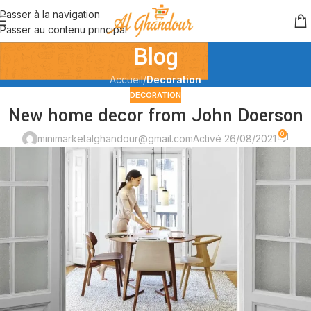
Passer à la navigation
Passer au contenu principal
Blog
Accueil
/
Decoration
DECORATION
New home decor from John Doerson
0
minimarketalghandour@gmail.com
Activé 26/08/2021